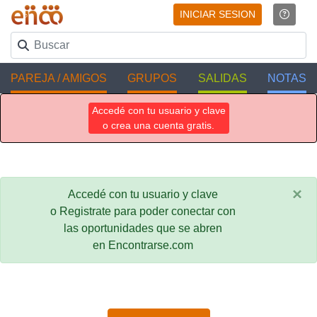
INICIAR SESION
PAREJA / AMIGOS
GRUPOS
SALIDAS
NOTAS
Accedé con tu usuario y clave
o crea una cuenta gratis.
×
Accedé con tu usuario y clave
o Registrate para poder conectar con
las oportunidades que se abren
en Encontrarse.com