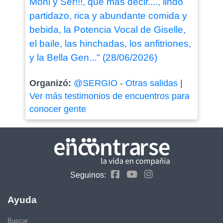
Moni y Ser!!!, que más decir...., lindo
partidazo, rica y abundante comida y
bebida, la Potencia Vocal de Giselle,
el baile, las hinchadas, los anfitriones,
y la Bella Gen..." (28/06/2026)
Organizó:
@SERGIO
-
Otras salidas
|
Ver más testimonios de encuentros para
conocer gente
Seguinos:
Ayuda
Buscar