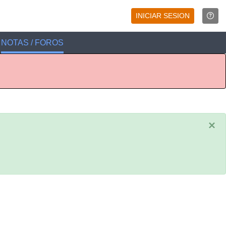
INICIAR SESION
NOTAS / FOROS
×