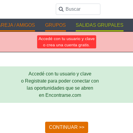
REJA / AMIGOS
GRUPOS
SALIDAS GRUPALES
Accedé con tu usuario y clave
o crea una cuenta gratis.
Accedé con tu usuario y clave
o Registrate para poder conectar con
las oportunidades que se abren
en Encontrarse.com
CONTINUAR >>