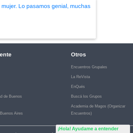
a mujer. Lo pasamos genial, muchas
ente
Otros
Encuentros Grupales
La ReVista
EnQués
ad de Buenos
Buscá los Grupos
Academia de Magos (Organizar
 Buenos Aires
Encuentros)
¡Hola! Ayudame a entender