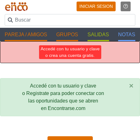
INICIAR SESION
PAREJA / AMIGOS
GRUPOS
SALIDAS
NOTAS
Accedé con tu usuario y clave
o crea una cuenta gratis.
×
Accedé con tu usuario y clave
o Registrate para poder conectar con
las oportunidades que se abren
en Encontrarse.com