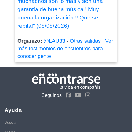
muchachos son lo más y son una
garantía de buena música ! Muy
buena la organización !! Que se
repita!" (08/08/2026)
Organizó:
@LAU33
-
Otras salidas
|
Ver
más testimonios de encuentros para
conocer gente
Seguinos:
Ayuda
Buscar