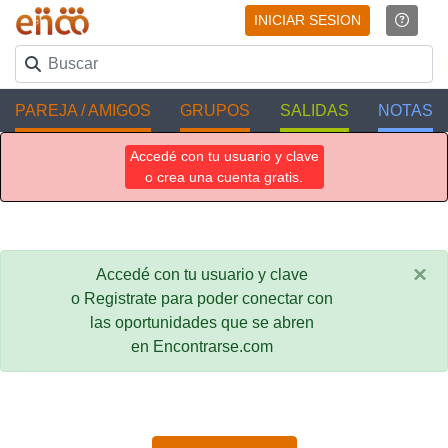
INICIAR SESION
PAREJA / AMIGOS
GRUPOS
SALIDAS
NOTAS
Accedé con tu usuario y clave
o crea una cuenta gratis.
×
Accedé con tu usuario y clave
o Registrate para poder conectar con
las oportunidades que se abren
en Encontrarse.com