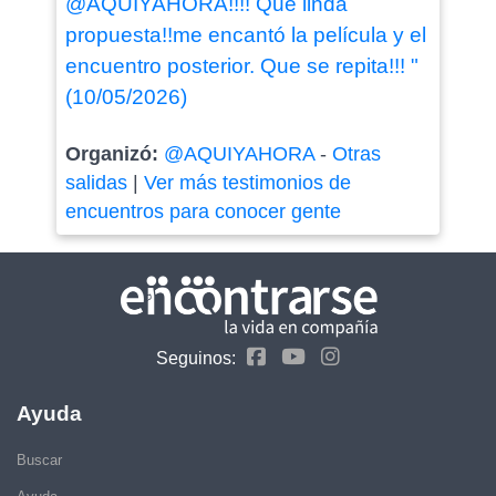
@AQUIYAHORA!!!! Qué linda
propuesta!!me encantó la película y el
encuentro posterior. Que se repita!!! "
(10/05/2026)
Organizó:
@AQUIYAHORA
-
Otras
salidas
|
Ver más testimonios de
encuentros para conocer gente
Seguinos:
Ayuda
Buscar