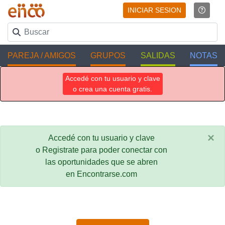
INICIAR SESION
PAREJA / AMIGOS
GRUPOS
SALIDAS
NOTAS
Accedé con tu usuario y clave
o crea una cuenta gratis.
×
Accedé con tu usuario y clave
o Registrate para poder conectar con
las oportunidades que se abren
en Encontrarse.com