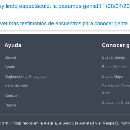
uy lindo espectáculo, la pasamos genial!! " (28/04/2
Ver más testimonios de encuentros para conocer gente
Ayuda
Conocer g
Buscar
Buscar pareja
Ayuda
Busca Hombre
Reglamento y Privacidad
Busca Mujer
Mapa del sitio
Salidas en Ciud
Aires
Contacto
Salidas en Gran
Prensa
.com
-
"Inspirados en la Alegría, el Amor, la Amistad y el Respeto, moti