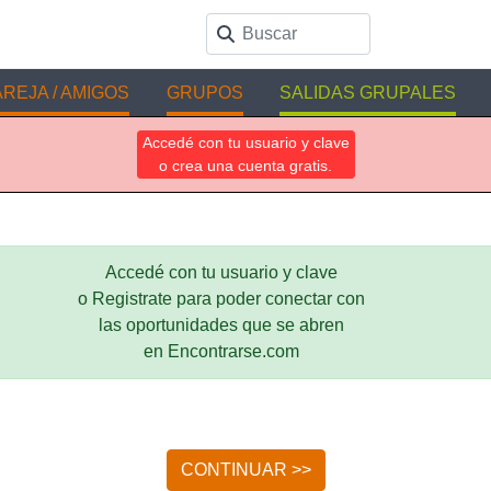
REJA / AMIGOS
GRUPOS
SALIDAS GRUPALES
Accedé con tu usuario y clave
o crea una cuenta gratis.
Accedé con tu usuario y clave
o Registrate para poder conectar con
las oportunidades que se abren
en Encontrarse.com
CONTINUAR >>