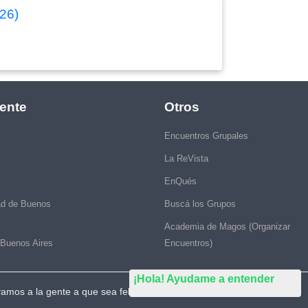
026)
ente
Otros
Encuentros Grupales
La ReVista
EnQués
ad de Buenos
Buscá los Grupos
Academia de Magos (Organizar
 Buenos Aires
Encuentros)
¡Hola! Ayudame a entender
vamos a la gente a que sea feliz."