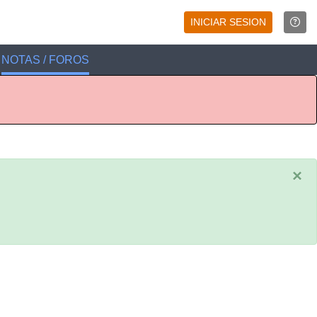
INICIAR SESION
NOTAS / FOROS
×