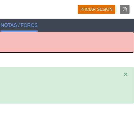
INICIAR SESION
NOTAS / FOROS
×