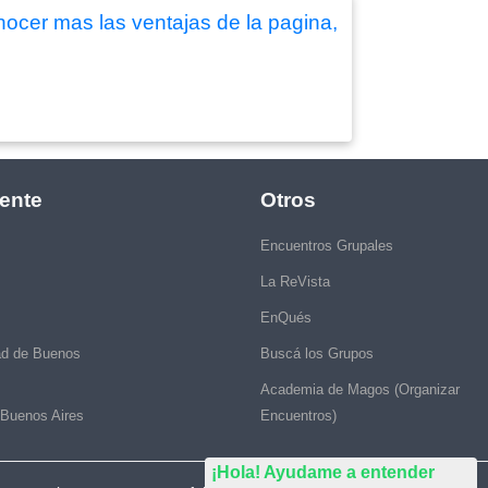
nocer mas las ventajas de la pagina,
ente
Otros
Encuentros Grupales
La ReVista
EnQués
ad de Buenos
Buscá los Grupos
Academia de Magos (Organizar
 Buenos Aires
Encuentros)
¡Hola! Ayudame a entender