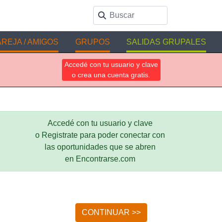
REJA / AMIGOS
GRUPOS
SALIDAS GRUPALES
Accedé con tu usuario y clave
o crea una cuenta gratis.
Accedé con tu usuario y clave
o Registrate para poder conectar con
las oportunidades que se abren
en Encontrarse.com
CONTINUAR >>