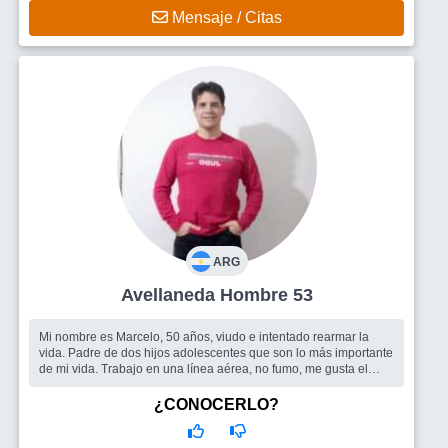
Mensaje / Citas
ARG
Avellaneda Hombre 53
Mi nombre es Marcelo, 50 años, viudo e intentado rearmar la
vida. Padre de dos hijos adolescentes que son lo más importante
de mi vida. Trabajo en una línea aérea, no fumo, me gusta el
mate, la m?...
Busco
Estoy interesado en encontrar una mujer desee compartir
¿CONOCERLO?
momentos y el tiempo dirá.