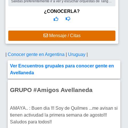
Salidas preferentemente ir a ver y escuchar orquestas de Tango,
Jazz, Filarmo...
Busco
Grupo de amigos para salir, encontarnos con un señor .
¿CONOCERLA?
un compañero de ruta. un compañero de vida y disfrutar juntos
distintos momentos que la vida nos depare.
Mensaje / Citas
|
Conocer gente en Argentina
|
Uruguay
|
Ver Encuentros grupales para conocer gente en
Avellaneda
GRUPO #Amigos Avellaneda
AMAYA.. : Buen dia !!! Soy de Quilmes ...me avisan si
tienen activudad la primera semana de agosto!!!
Saludos para todos!!