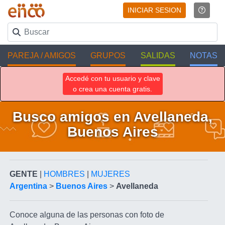
INICIAR SESION
PAREJA / AMIGOS
GRUPOS
SALIDAS
NOTAS
Accedé con tu usuario y clave
o crea una cuenta gratis.
Busco amigos en Avellaneda,
Buenos Aires
GENTE
|
HOMBRES
|
MUJERES
Argentina
>
Buenos Aires
>
Avellaneda
Conoce alguna de las personas con foto de