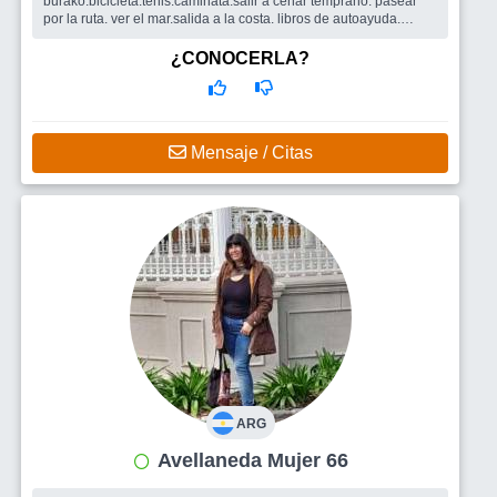
burako.bicicleta.tenis.caminata.salir a cenar temprano. pasear
por la ruta. ver el mar.salida a la costa. libros de autoayuda.
peliculas de amor. comed...
Busco
me gustaria tener amigos,compañeros y pareja con un
¿CONOCERLA?
señor
Mensaje / Citas
ARG
Avellaneda Mujer 66