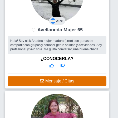
ARG
Avellaneda Mujer 65
Hola! Soy nick Ariadna mujer madura (creo) con ganas de
compartir con grupos y conocer gente salidas y actividades. Soy
profesional y vivo sola. Me gusta conversar, una buena charla
con buen cafè, de...
Busco
Me gustarìa conocer gente y grupos para actividades y
¿CONOCERLA?
salidas, pasarlo bien y divertirnos. Si se da de un alguien
(masculino) para compartir algo màs perfecto.... y Adelante!!!!
Mensaje / Citas