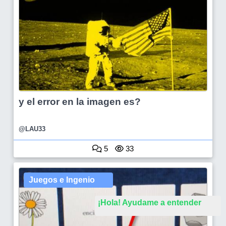
y el error en la imagen es?
@LAU33
5
33
Juegos e Ingenio
¡Hola! Ayudame a entender