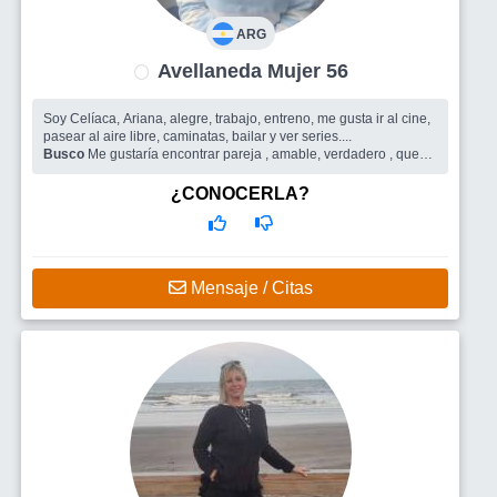
ARG
Avellaneda Mujer 56
Soy Celíaca, Ariana, alegre, trabajo, entreno, me gusta ir al cine,
pasear al aire libre, caminatas, bailar y ver series....
Busco
Me gustaría encontrar pareja , amable, verdadero , que
haga algún deporte, Activó y con muy buen humorElena
¿CONOCERLA?
Mensaje / Citas