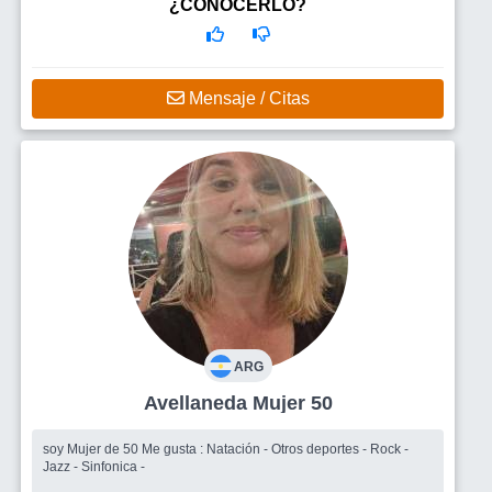
romantica, independiente, seductora, sensual y sexual, y
¿CONOCERLO?
escuche y converse, tenga buen humor y sea compañera,
compinche, me gustaría enc
Mensaje / Citas
ARG
Avellaneda Mujer 50
soy Mujer de 50 Me gusta : Natación - Otros deportes - Rock -
Jazz - Sinfonica -