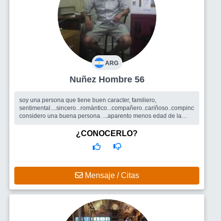
ARG
Nuñez Hombre 56
soy una persona que tiene buen caracter, familiero,
sentimental....sincero...romàntico...compañero..cariñoso..compinche...me
considero una buena persona. ...aparento menos edad de la
edad que tengo...
Busco
me gustaria que sea por sobretodo una buena
¿CONOCERLO?
persona....simpàtica...amable...cariñosa...compañera. Me podes
escribir a chiche033 en el sitio caliente. NO PUEDO MANDAR
MENSAJES.
Mensaje / Citas