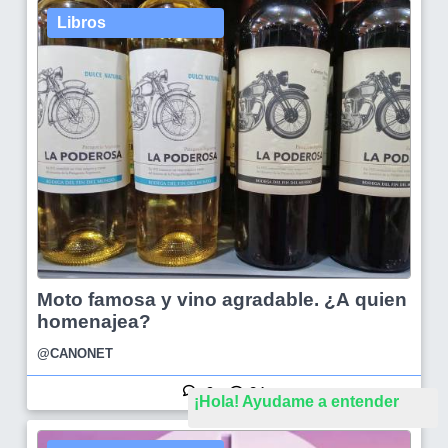
Libros
Moto famosa y vino agradable. ¿A quien
homenajea?
@CANONET
9
24
¡Hola! Ayudame a entender