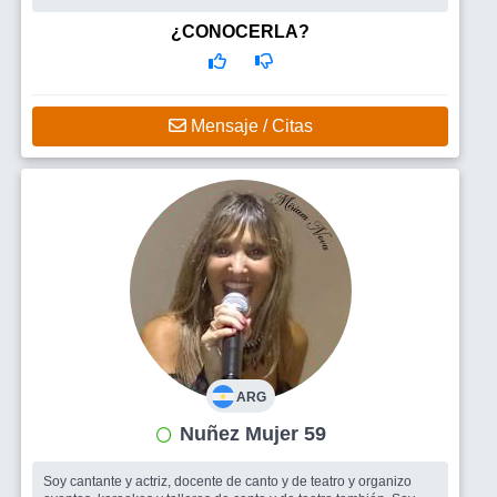
Busco
Sumar más amigos para salir y hacer distintas
actividades. Y ojalá conocer un hombre para comenzar una linda
¿CONOCERLA?
relación.
Mensaje / Citas
ARG
Nuñez Mujer 59
Soy cantante y actriz, docente de canto y de teatro y organizo