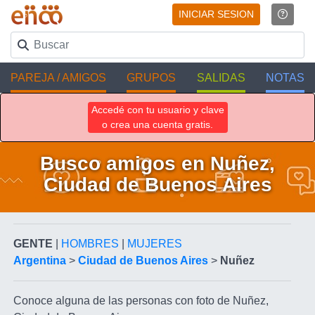
INICIAR SESION
PAREJA / AMIGOS
GRUPOS
SALIDAS
NOTAS
Accedé con tu usuario y clave
o crea una cuenta gratis.
Busco amigos en Nuñez,
Ciudad de Buenos Aires
GENTE
|
HOMBRES
|
MUJERES
Argentina
>
Ciudad de Buenos Aires
>
Nuñez
Conoce alguna de las personas con foto de Nuñez,