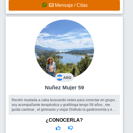
Mensaje / Citas
ARG
Nuñez Mujer 59
Recién mudada a caba buscando redes para conectar en grupo ,
soy acompañante terapéutica y grafóloga tengo 59 años , me
gusta caminar , el gimnasio y viajar Disfruto la gastronomía y en
mi juv...
Busco
En principio un grupo , aunque nunca descarto la idea de
¿CONOCERLA?
pareja o compañero