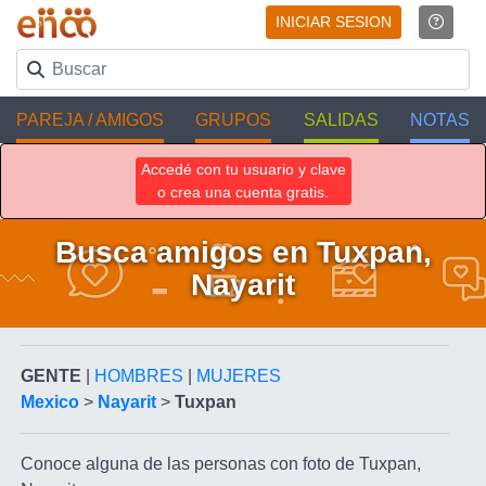
INICIAR SESION
PAREJA / AMIGOS
GRUPOS
SALIDAS
NOTAS
Accedé con tu usuario y clave
o crea una cuenta gratis.
Busca amigos en Tuxpan,
Nayarit
GENTE
|
HOMBRES
|
MUJERES
Mexico
>
Nayarit
>
Tuxpan
Conoce alguna de las personas con foto de Tuxpan,