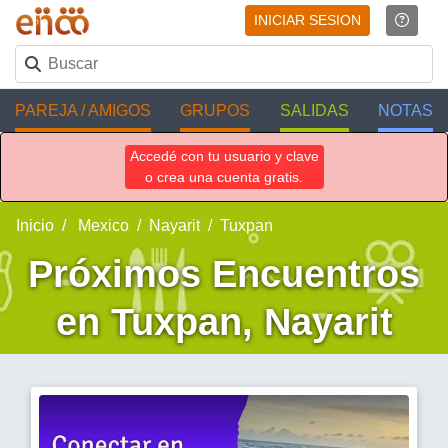
INICIAR SESION
PAREJA / AMIGOS
GRUPOS
SALIDAS
NOTAS
Accedé con tu usuario y clave
o crea una cuenta gratis.
Inicio
Mexico
Nayarit
Tuxpan
Próximos Encuentros
en Tuxpan, Nayarit