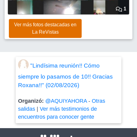
1
Ver más fotos destacadas en
La ReVistas
"Lindísima reunión!! Cómo
siempre lo pasamos de 10!! Gracias
Roxana!!" (02/08/2026)
Organizó:
@AQUIYAHORA
-
Otras
salidas
|
Ver más testimonios de
encuentros para conocer gente