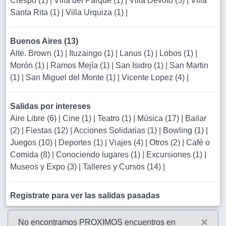
Crespo (1)
|
Villa del Parque (1)
|
Villa Devoto (5)
|
Villa
Santa Rita (1)
|
Villa Urquiza (1)
|
Buenos Aires (13)
Alte. Brown (1)
|
Ituzaingo (1)
|
Lanus (1)
|
Lobos (1)
|
Morón (1)
|
Ramos Mejía (1)
|
San Isidro (1)
|
San Martin
(1)
|
San Miguel del Monte (1)
|
Vicente Lopez (4)
|
Salidas por intereses
Aire Libre (6)
|
Cine (1)
|
Teatro (1)
|
Música (17)
|
Bailar
(2)
|
Fiestas (12)
|
Acciones Solidarias (1)
|
Bowling (1)
|
Juegos (10)
|
Deportes (1)
|
Viajes (4)
|
Otros (2)
|
Café o
Comida (8)
|
Conociendo lugares (1)
|
Excursiones (1)
|
Museos y Expo (3)
|
Talleres y Cursos (14)
|
Registrate para ver las salidas pasadas
×
No encontramos PROXIMOS encuentros en