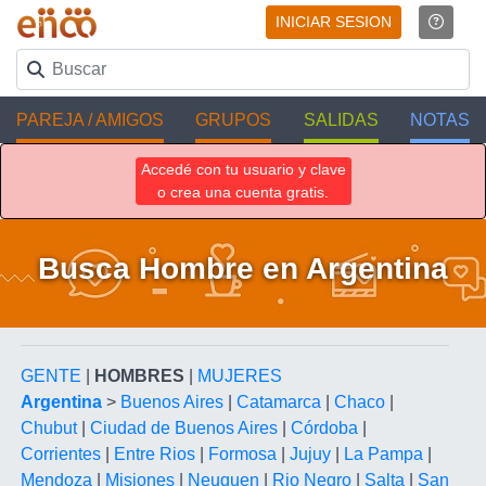
INICIAR SESION
PAREJA / AMIGOS
GRUPOS
SALIDAS
NOTAS
Accedé con tu usuario y clave
o crea una cuenta gratis.
Busca Hombre en Argentina
GENTE
|
HOMBRES
|
MUJERES
Argentina
>
Buenos Aires
|
Catamarca
|
Chaco
|
Chubut
|
Ciudad de Buenos Aires
|
Córdoba
|
Corrientes
|
Entre Rios
|
Formosa
|
Jujuy
|
La Pampa
|
Mendoza
|
Misiones
|
Neuquen
|
Rio Negro
|
Salta
|
San