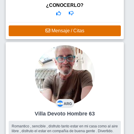
Busco
Busco una mujer que en principio me resulte agradable.
¿CONOCERLO?
Que sea inteligentemente aceptable. Con la que pueda compartir
o disentir sobre las formas de la vida, pero siempre estar de
acuerdo sobre el f
Mensaje / Citas
ARG
Villa Devoto Hombre 63
Romantico , sencible , disfruto tanto estar en mi casa como al aire
libre , disfruto el estar en compañia de buena gente . Divertido.