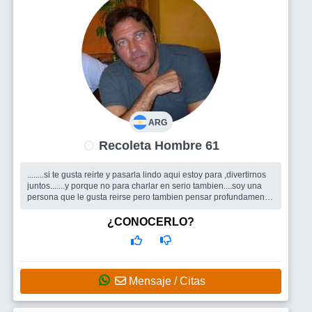
ARG
Recoleta Hombre 61
........si te gusta reirte y pasarla lindo aqui estoy para ,divertirnos
juntos.......y porque no para charlar en serio tambien....soy una
persona que le gusta reirse pero tambien pensar profundamente
...
Busco
estoy buscando una mujer que sea en principio
¿CONOCERLO?
NORMAL...despues es obvio que en una mujer me gustan mas
unas cosas que otras ,asi que ,tendria que conocerte....porque no
nos conocemos ?
Mensaje / Citas