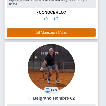
expresión artística. Ver recitales en vivo. Me gusta el jazz y la
bossa....
Busco
Un grupo de amigos para salir. Gente con la cual
compartir lindos momentos.
¿CONOCERLO?
Mensaje / Citas
ARG
Belgrano Hombre 62