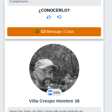
Comprensivo ....
Busco
Una linda y buena mujer ( sin duda que por dentro )
¿CONOCERLO?
Mensaje / Citas
ARG
Villa Crespo Hombre 38
Hola! Soy Seba, de Villa Crespo Me gusta disfrutar de