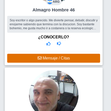
ARG
Almagro Hombre 46
Soy escritor o algo parecido. Me divierte pensar, debatir, discutir y
enojarme sabiendo que termina con la discucion. Soy bastante
bohemio, me gusta mucho ir a costanera o la reserva ecologica a
tomar...
Busco
Mujer inteligente, independiente e inquisitiva. Que este
¿CONOCERLO?
orientada al mundo creativo y artistico. Que le guste andar en
moto, es lo que tengo.
Mensaje / Citas