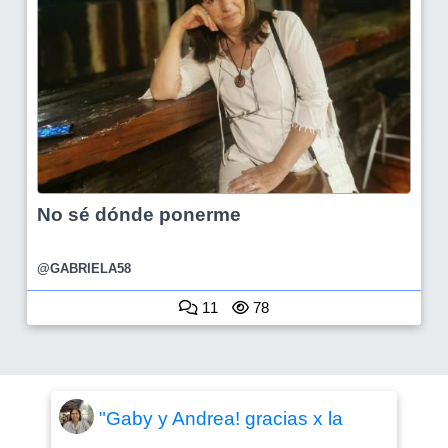
No sé dónde ponerme
@GABRIELA58
11
78
"Gaby y Andrea! gracias x la