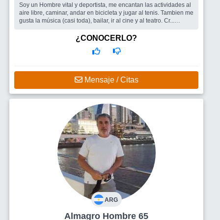
Soy un Hombre vital y deportista, me encantan las actividades al
aire libre, caminar, andar en bicicleta y jugar al tenis. Tambien me
gusta la música (casi toda), bailar, ir al cine y al teatro. Cr...
Busco
Me encantaria encontrar una mujer para compartir las
cosas lindas de la vida, conversar, bailar, escuchar música, salir
¿CONOCERLO?
a caminar y a comer algo rico ....
Mensaje / Citas
ARG
Almagro Hombre 65