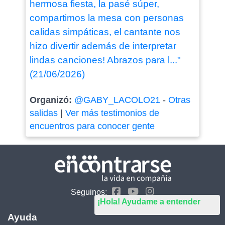
hermosa fiesta, la pasé súper,
compartimos la mesa con personas
calidas simpáticas, el cantante nos
hizo divertir además de interpretar
lindas canciones! Abrazos para l..."
(21/06/2026)
Organizó:
@GABY_LACOLO21
-
Otras
salidas
|
Ver más testimonios de
encuentros para conocer gente
Seguinos:
¡Hola! Ayudame a entender
Ayuda