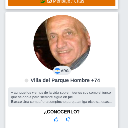
Mensaje / Citas
ARG
Villa del Parque Hombre +74
y aunque los vientos de la vida soplen fuertes soy como el junco
que se dobla pero siempre sigue en pie......
Busco
Una compañera,compinche,pareja,amiga etc etc....esas
mujeres que te ayudan a vivir.......NO SOLO TE QUIERO TE
NECESITO...
¿CONOCERLO?