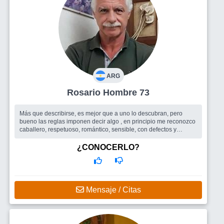
ARG
Rosario Hombre 73
Más que describirse, es mejor que a uno lo descubran, pero
bueno las reglas imponen decir algo , en principio me reconozco
caballero, respetuoso, romántico, sensible, con defectos y
virtudes, pero c...
Busco
Me agradaría conocer una mujer, fundamentalmente
¿CONOCERLO?
femenina, que me seduzca al verla, es lo primero que notamos
,pero su interior es algo muy importante. Elegante y con estilo,
culta, compañera - Q
Mensaje / Citas