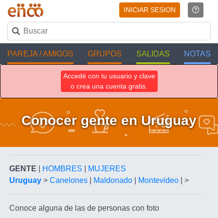
INICIAR SESION
PAREJA / AMIGOS
GRUPOS
SALIDAS
NOTAS
Accedé con tu usuario y clave
o crea una cuenta gratis.
Conocer gente en Uruguay
GENTE
|
HOMBRES
|
MUJERES
Uruguay
>
Canelones
|
Maldonado
|
Montevideo
| >
Conoce alguna de las de
personas con foto