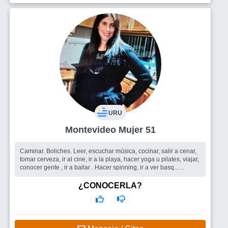
URU
Montevideo Mujer 51
Caminar. Boliches. Leer, escuchar música, cocinar, salir a cenar,
tomar cerveza, ir al cine, ir a la playa, hacer yoga u pilates, viajar,
conocer gente , ir a bailar . Hacer spinning, ir a ver basq...
Busco
Me gustaría encontrar grupos de amistades y una pareja .
¿CONOCERLA?