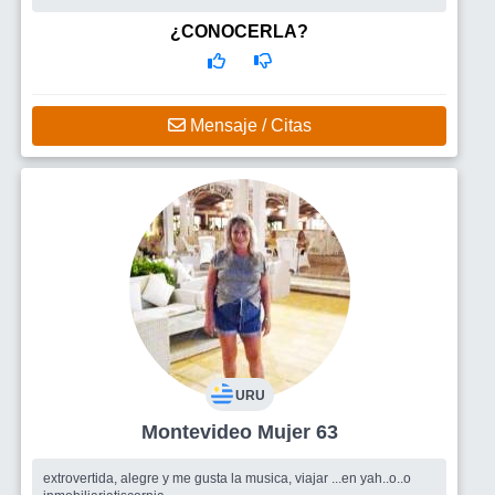
relación seria.
¿CONOCERLA?
Mensaje / Citas
URU
Montevideo Mujer 63
extrovertida, alegre y me gusta la musica, viajar ...en yah..o..o