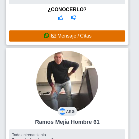
sonrisa...
Busco
Amigos,una mujer.
¿CONOCERLO?
Mensaje / Citas
ARG
Ramos Mejía Hombre 61
Todo entrenamiento...