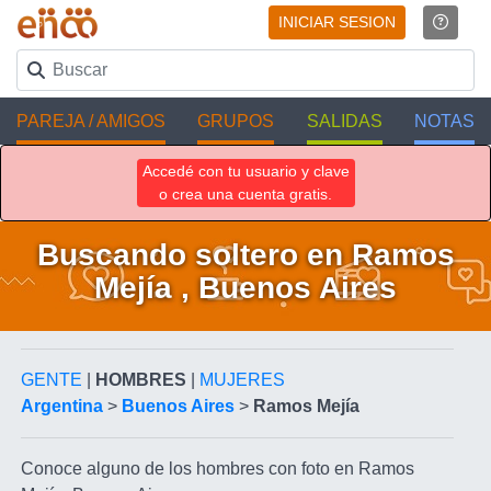
INICIAR SESION
PAREJA / AMIGOS
GRUPOS
SALIDAS
NOTAS
Accedé con tu usuario y clave
o crea una cuenta gratis.
Buscando soltero en Ramos
Mejía , Buenos Aires
GENTE
|
HOMBRES
|
MUJERES
Argentina
>
Buenos Aires
>
Ramos Mejía
Conoce alguno de los hombres con foto en Ramos