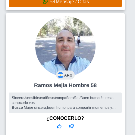
Mensaje / Citas
ARG
Ramos Mejía Hombre 58
Sincero/sensible/cariñoso/compañero/fiel/Buen humor/el resto
conocerlo vos......
Busco
Mujer sincera,buen humor,para compartir momentos,y
que fluya ....y que sea lo que tenga que ser....NO al boludeo...NO
histeriqueo....
¿CONOCERLO?