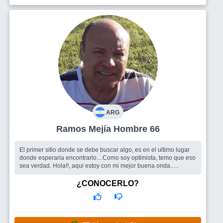
ARG
Ramos Mejía Hombre 66
El primer sitio donde se debe buscar algo, es en el ultimo lugar
donde esperaria encontrarlo....Como soy optimista, temo que eso
sea verdad. Hola!!, aqui estoy con mi mejor buena onda..
Besos!!.PD: Co...
Busco
Deseo encontrar una mujer, no perfecta, pero. con ese
¿CONOCERLO?
algo especial que la hace diferente. Una mujer para compartir los
anhelos y los logros, los sueños y la realidad.