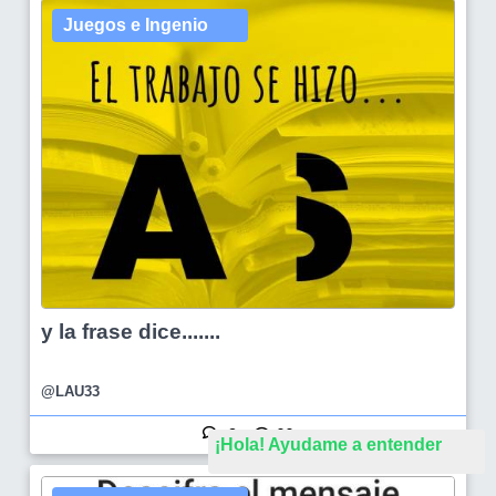
Juegos e Ingenio
y la frase dice.......
@LAU33
9
66
¡Hola! Ayudame a entender