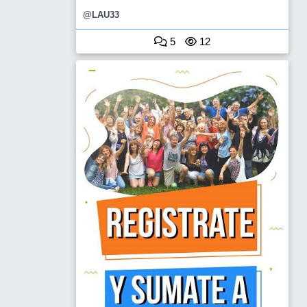
@LAU33
5
12