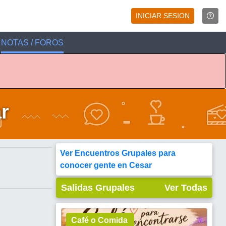
INICIAR SESION
NOTAS / FOROS
r
Ver Encuentros Grupales para
conocer gente en Cesar
Salidas Grupales
Ver Todas
Café o Comida