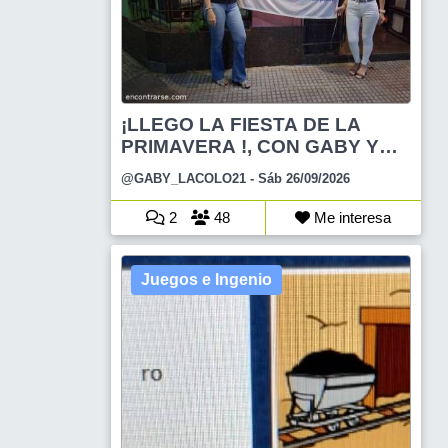
¡LLEGO LA FIESTA DE LA
PRIMAVERA !, CON GABY Y
AN
@GABY_LACOLO21
- Sáb 26/09/2026
2
48
Me interesa
Juegos e Ingenio