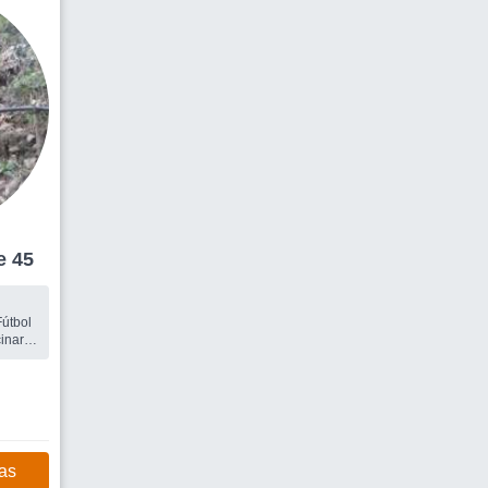
mbre 45
inar -
as