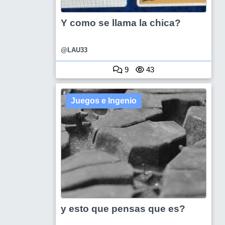
Y como se llama la chica?
@LAU33
9
43
Juegos e Ingenio
y esto que pensas que es?