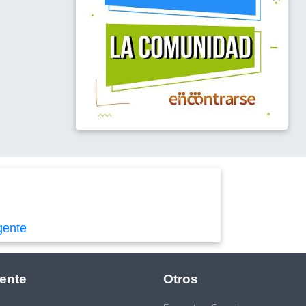
gente
ente
Otros