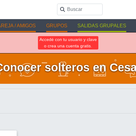
REJA / AMIGOS
GRUPOS
SALIDAS GRUPALES
Accedé con tu usuario y clave
o crea una cuenta gratis.
Conocer solteros en Cesa