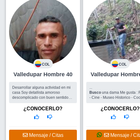
COL
COL
Valledupar Hombre 40
Valledupar Ho
Desarrollar alguna actividad en mi
...
casa Soy detallista amoroso
Busco
una dama Me gusta : Fútbol
descomplicado con buen sentido
- Cine - Museo Historico - Coc
del humor . La drogadicción un
Escribir o taller literario -
camino de perdición Algo serio ...
¿CONOCERLO?
¿CONOCERLO?
Busco
Mujer para relación seria h
Mensaje / Citas
Mensaje / Cit