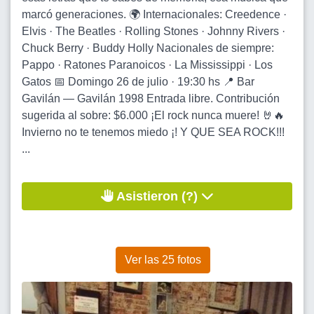
marcó generaciones. 🌍 Internacionales: Creedence ·
Elvis · The Beatles · Rolling Stones · Johnny Rivers ·
Chuck Berry · Buddy Holly Nacionales de siempre:
Pappo · Ratones Paranoicos · La Mississippi · Los
Gatos 📅 Domingo 26 de julio · 19:30 hs 📍 Bar
Gavilán — Gavilán 1998 Entrada libre. Contribución
sugerida al sobre: $6.000 ¡El rock nunca muere! 🤘🔥
Invierno no te tenemos miedo ¡! Y QUE SEA ROCK!!!
...
Asistieron (?)
Ver las 25 fotos