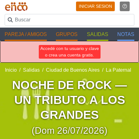
INICIAR SESION
PAREJA / AMIGOS
GRUPOS
SALIDAS
NOTAS
Accedé con tu usuario y clave
o crea una cuenta gratis.
Inicio
Salidas
Ciudad de Buenos Aires
La Paternal
NOCHE DE ROCK —
UN TRIBUTO A LOS
GRANDES
(Dom 26/07/2026)