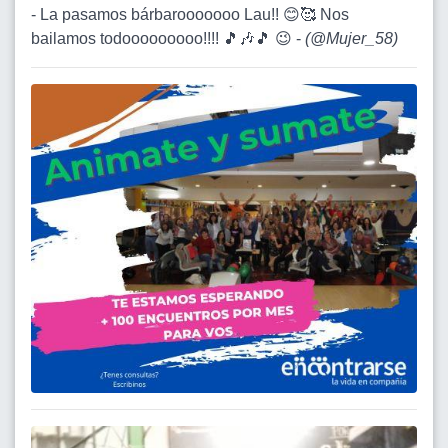
- La pasamos bárbarooooooo Lau!! 😊🥰 Nos
bailamos todooooooooo!!!! 🎵🎶🎵 😉 -
(
@Mujer_58
)