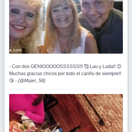
- Con dos GENIOOOOOSSSSSS!!! 🥰 Lau y Luda!! 😊
Muchas gracias chicos por todo el cariño de siempre!!
😘 -
(
@Mujer_58
)