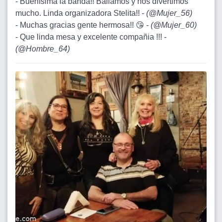
- Buenísima la banda!! Bailamos y nos divertimos
mucho. Linda organizadora Stelita!! -
(
@Mujer_56
)
- Muchas gracias gente hermosa!! 😘 -
(
@Mujer_60
)
- Que linda mesa y excelente compañia !!! -
(
@Hombre_64
)