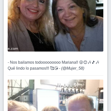
- Nos bailamos todooooooooo Mariana!! 😜😊🎶🎵🎶
Qué lindo lo pasamos!!! 🥰😘 -
(
@Mujer_58
)