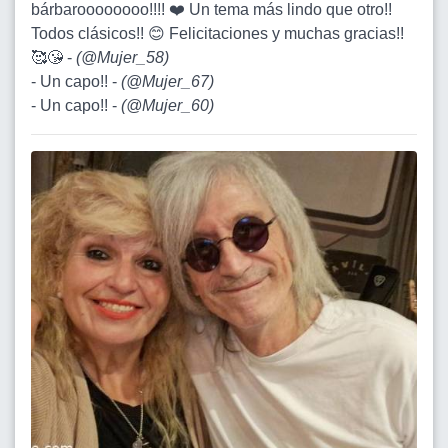
bárbaroooooooo!!!! ❤️ Un tema más lindo que otro!!
Todos clásicos!! 😊 Felicitaciones y muchas gracias!!
🥰😘 -
(
@Mujer_58
)
- Un capo!! -
(
@Mujer_67
)
- Un capo!! -
(
@Mujer_60
)