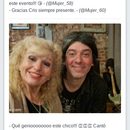
este evento!!! 😘 -
(
@Mujer_58
)
- Gracias Cris siempre presente. -
(
@Mujer_60
)
- Qué genioooooooo este chico!!! 👏👏👏 Cantó