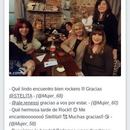
- Qué lindo encuentro bien rockero !!! Gracias
@STELITA
-
(
@Mujer_68
)
-
@ale.renessi
gracias a vos por estar. -
(
@Mujer_60
)
- Qué hermosa tarde de Rock!! 😊 Me
encantoooooooó Stellita!! 🥰 Muchas gracias!! 😘 -
(
@Mujer_58
)