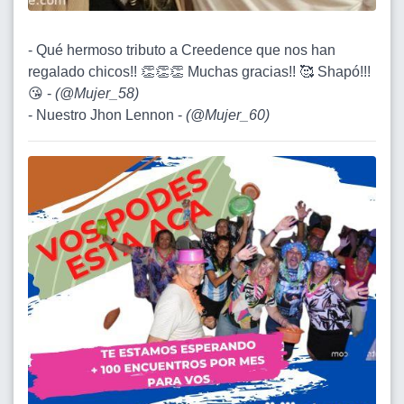
- Qué hermoso tributo a Creedence que nos han
regalado chicos!! 👏👏👏 Muchas gracias!! 🥰 Shapó!!!
😘 -
(
@Mujer_58
)
- Nuestro Jhon Lennon -
(
@Mujer_60
)