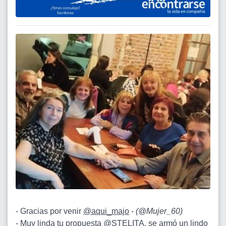
- Gracias por venir
@aqui_majo
-
(
@Mujer_60
)
- Muy linda tu propuesta
@STELITA
, se armó un lindo