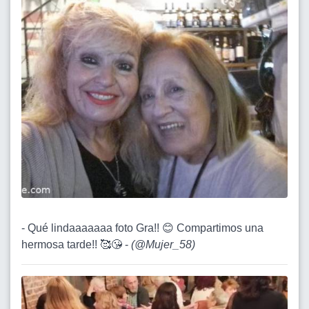
- Qué lindaaaaaaa foto Gra!! 😊 Compartimos una
hermosa tarde!! 🥰😘 -
(
@Mujer_58
)