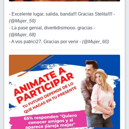
- Excelente lugar, salida, banda!!! Gracias Stelita!!!! -
(
@Mujer_59
)
- La pase genial, divertidisimooo. gracias -
(
@Mujer_68
)
- A vos patrici27. Gracias por venir -
(
@Mujer_60
)