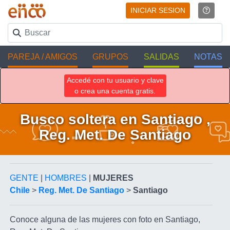
INICIAR SESION
PAREJA / AMIGOS
GRUPOS
SALIDAS
NOTAS
Accedé con tu usuario y clave
o crea una cuenta gratis.
Busco soltera en Santiago ,
Reg. Met. De Santiago
GENTE
|
HOMBRES
|
MUJERES
Chile
>
Reg. Met. De Santiago
>
Santiago
Conoce alguna de las mujeres con foto en Santiago,