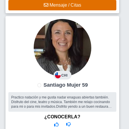
Mensaje / Citas
CHI
Santiago Mujer 59
Practico natación y me gusta nadar enaguas abiertas también.
Disfruto del cine, teatro y música. También me relajo cocinando
para mi o para mis invitados.Disfrito yendo a un buen restaurante
tambi...
Busco
Amigos para entretenerse, compartir y disfrutar de los
¿CONOCERLA?
mismos intereses u otros que pueda conocer. Pareja si se da
ideal (hombre)