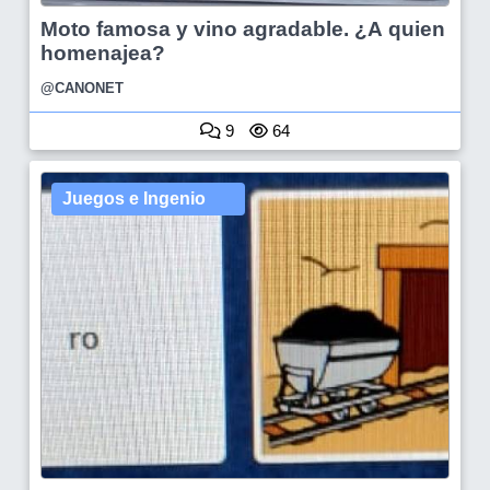
Moto famosa y vino agradable. ¿A quien
homenajea?
@CANONET
9
64
Juegos e Ingenio