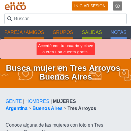
INICIAR SESION
PAREJA / AMIGOS
GRUPOS
SALIDAS
NOTAS
Accedé con tu usuario y clave
o crea una cuenta gratis.
Busca mujer en Tres Arroyos ,
Buenos Aires
GENTE
|
HOMBRES
|
MUJERES
Argentina
>
Buenos Aires
>
Tres Arroyos
Conoce alguna de las mujeres con foto en Tres