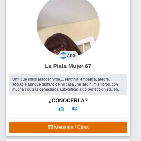
ARG
La Plata Mujer 67
Uhh que difícil autodefinirse.... emotiva, empática, alegre,
sociable aunque disfruto de mi casa , mi jardín, mis libros, con
mucha ( quizás demasiada autocrítica) algo perfeccionista, en
busca d...
Busco
Todo lo que el sitio pueda ofrecer, amigas/os para
¿CONOCERLA?
compartir encuentros, salidas grupales, y quizás porque no un
buen compañero de ruta
Mensaje / Citas