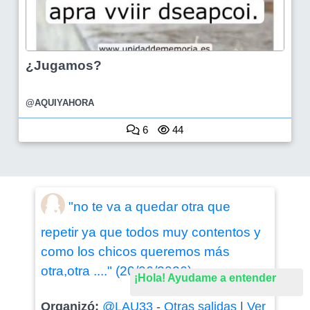
¿Jugamos?
@AQUIYAHORA
6
44
"no te va a quedar otra que
repetir ya que todos muy contentos y
como los chicos queremos más
otra,otra ...." (20/06/2026)
¡Hola! Ayudame a entender
Organizó:
@LAU33
-
Otras salidas
|
Ver