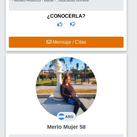
- Museo Historico - Bailar - , buscando hombre
¿CONOCERLA?
Mensaje / Citas
ARG
Merlo Mujer 58