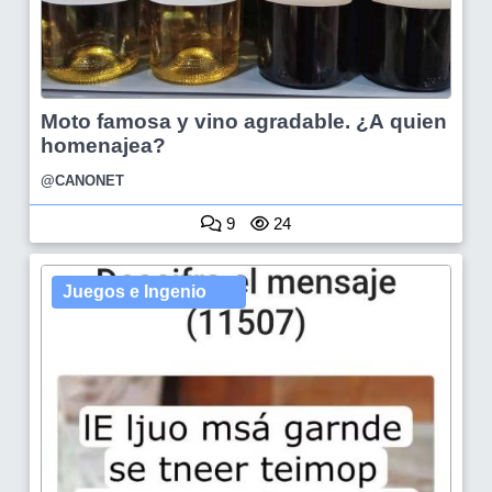
Moto famosa y vino agradable. ¿A quien
homenajea?
@CANONET
9
24
Juegos e Ingenio