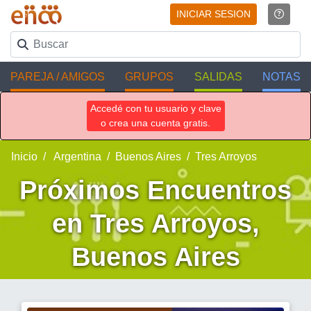
INICIAR SESION
PAREJA / AMIGOS
GRUPOS
SALIDAS
NOTAS
Accedé con tu usuario y clave
o crea una cuenta gratis.
Inicio
Argentina
Buenos Aires
Tres Arroyos
Próximos Encuentros
en Tres Arroyos,
Buenos Aires