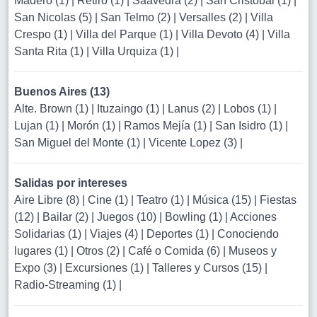
Madero (1)
|
Retiro (1)
|
Saavedra (2)
|
San Cristobal (1)
|
San Nicolas (5)
|
San Telmo (2)
|
Versalles (2)
|
Villa
Crespo (1)
|
Villa del Parque (1)
|
Villa Devoto (4)
|
Villa
Santa Rita (1)
|
Villa Urquiza (1)
|
Buenos Aires (13)
Alte. Brown (1)
|
Ituzaingo (1)
|
Lanus (2)
|
Lobos (1)
|
Lujan (1)
|
Morón (1)
|
Ramos Mejía (1)
|
San Isidro (1)
|
San Miguel del Monte (1)
|
Vicente Lopez (3)
|
Salidas por intereses
Aire Libre (8)
|
Cine (1)
|
Teatro (1)
|
Música (15)
|
Fiestas
(12)
|
Bailar (2)
|
Juegos (10)
|
Bowling (1)
|
Acciones
Solidarias (1)
|
Viajes (4)
|
Deportes (1)
|
Conociendo
lugares (1)
|
Otros (2)
|
Café o Comida (6)
|
Museos y
Expo (3)
|
Excursiones (1)
|
Talleres y Cursos (15)
|
Radio-Streaming (1)
|