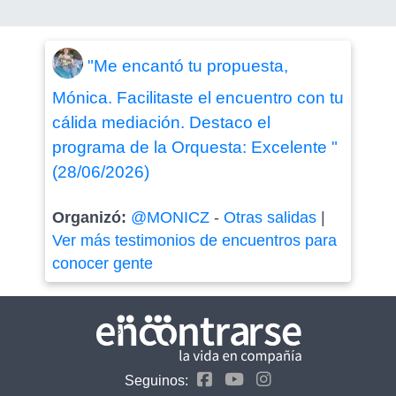
"Me encantó tu propuesta,
Mónica. Facilitaste el encuentro con tu
cálida mediación. Destaco el
programa de la Orquesta: Excelente "
(28/06/2026)
Organizó:
@MONICZ
-
Otras salidas
|
Ver más testimonios de encuentros para
conocer gente
Seguinos: