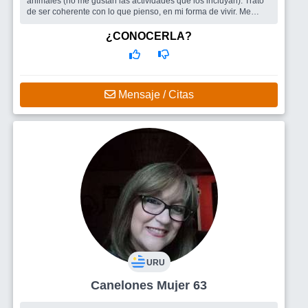
animales (no me gustan las actividades que los incluyan). Trato
de ser coherente con lo que pienso, en mi forma de vivir. Me
gusta la gente ...
Busco
Gente amiga para salir y conocernos
¿CONOCERLA?
Mensaje / Citas
URU
Canelones Mujer 63