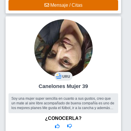
Mensaje / Citas
URU
Canelones Mujer 39
Soy una mujer super sencilla en cuanto a sus gustos, creo que
un mate al aire libre acompañado de buena compañía es uno de
los mejores planes Me gusta el fútbol, ir a la cancha y además
soy m...
Busco
Me gustaría encontrar gente con la cual conectar y poder
¿CONOCERLA?
formar amistades y porque no algun otro vínculo