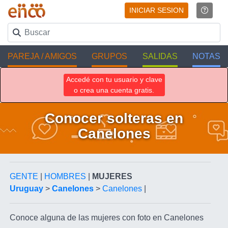
INICIAR SESION
PAREJA / AMIGOS
GRUPOS
SALIDAS
NOTAS
Accedé con tu usuario y clave
o crea una cuenta gratis.
Conocer solteras en
Canelones
GENTE
|
HOMBRES
|
MUJERES
Uruguay
>
Canelones
>
Canelones
|
Conoce alguna de las mujeres con foto en Canelones