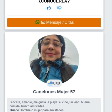
Busco
Un amigo masculino q necesite y desee amistad y
¿CONOCERLA?
compañía.
Mensaje / Citas
URU
Canelones Mujer 57
Sincera, amable, me gusta la playa, el cine, un vino, buena
comida, busco amistades...
Busco
Hombre o mujer para amistades