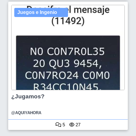
Juegos e Ingenio
¿Jugamos?
@AQUIYAHORA
5
27