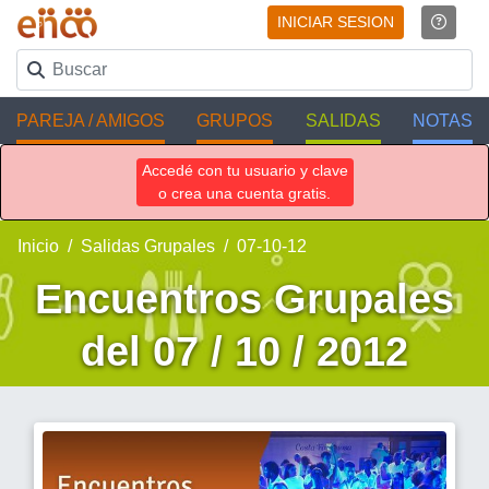
INICIAR SESION
PAREJA / AMIGOS
GRUPOS
SALIDAS
NOTAS
Accedé con tu usuario y clave
o crea una cuenta gratis.
Inicio
Salidas Grupales
07-10-12
Encuentros Grupales
del 07 / 10 / 2012