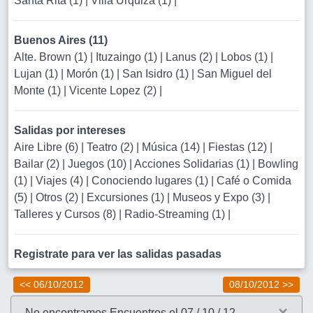
Santa Rita (1)
|
Villa Urquiza (1)
|
Buenos Aires (11)
Alte. Brown (1)
|
Ituzaingo (1)
|
Lanus (2)
|
Lobos (1)
|
Lujan (1)
|
Morón (1)
|
San Isidro (1)
|
San Miguel del
Monte (1)
|
Vicente Lopez (2)
|
Salidas por intereses
Aire Libre (6)
|
Teatro (2)
|
Música (14)
|
Fiestas (12)
|
Bailar (2)
|
Juegos (10)
|
Acciones Solidarias (1)
|
Bowling
(1)
|
Viajes (4)
|
Conociendo lugares (1)
|
Café o Comida
(5)
|
Otros (2)
|
Excursiones (1)
|
Museos y Expo (3)
|
Talleres y Cursos (8)
|
Radio-Streaming (1)
|
Registrate para ver las salidas pasadas
<< 06/10/2012
08/10/2012 >>
×
No encontramos Encuentros el 07 / 10 / 12