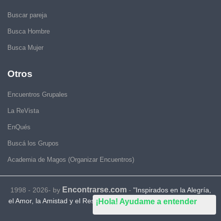
Buscar pareja
Busca Hombre
Busca Mujer
Otros
Encuentros Grupales
La ReVista
EnQués
Buscá los Grupos
Academia de Magos (Organizar Encuentros)
Encontrarse.com
1998 - 2026- by
-
"Inspirados en la Alegría,
el Amor, la Amistad y el Respeto, motivamos a la gente a que sea
¡Hola! Ayudame a entender
feliz."