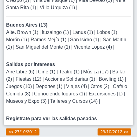
Crespo (1)
|
Villa del Parque (1)
|
Villa Devoto (5)
|
Villa
Santa Rita (1)
|
Villa Urquiza (1)
|
Buenos Aires (13)
Alte. Brown (1)
|
Ituzaingo (1)
|
Lanus (1)
|
Lobos (1)
|
Morón (1)
|
Ramos Mejía (1)
|
San Isidro (1)
|
San Martin
(1)
|
San Miguel del Monte (1)
|
Vicente Lopez (4)
|
Salidas por intereses
Aire Libre (6)
|
Cine (1)
|
Teatro (1)
|
Música (17)
|
Bailar
(2)
|
Fiestas (12)
|
Acciones Solidarias (1)
|
Bowling (1)
|
Juegos (10)
|
Deportes (1)
|
Viajes (4)
|
Otros (2)
|
Café o
Comida (8)
|
Conociendo lugares (1)
|
Excursiones (1)
|
Museos y Expo (3)
|
Talleres y Cursos (14)
|
Registrate para ver las salidas pasadas
<< 27/10/2012
29/10/2012 >>