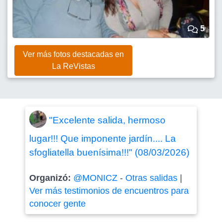
5
Ver más fotos destacadas en
La ReVistas
"Excelente salida, hermoso
lugar!!! Que imponente jardín.... La
sfogliatella buenísima!!!" (08/03/2026)
Organizó:
@MONICZ
-
Otras salidas
|
Ver más testimonios de encuentros para
conocer gente