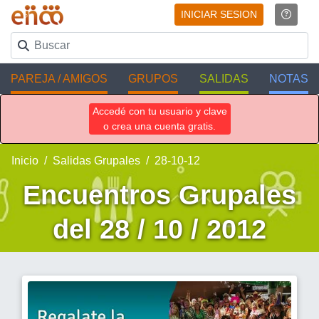
INICIAR SESION
PAREJA / AMIGOS
GRUPOS
SALIDAS
NOTAS
Accedé con tu usuario y clave
o crea una cuenta gratis.
Inicio
Salidas Grupales
28-10-12
Encuentros Grupales
del 28 / 10 / 2012