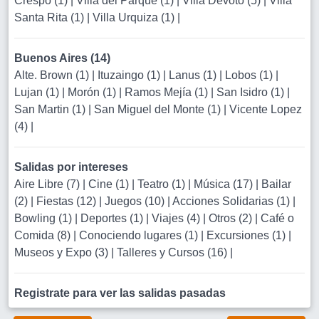
Crespo (1)
|
Villa del Parque (1)
|
Villa Devoto (5)
|
Villa
Santa Rita (1)
|
Villa Urquiza (1)
|
Buenos Aires (14)
Alte. Brown (1)
|
Ituzaingo (1)
|
Lanus (1)
|
Lobos (1)
|
Lujan (1)
|
Morón (1)
|
Ramos Mejía (1)
|
San Isidro (1)
|
San Martin (1)
|
San Miguel del Monte (1)
|
Vicente Lopez
(4)
|
Salidas por intereses
Aire Libre (7)
|
Cine (1)
|
Teatro (1)
|
Música (17)
|
Bailar
(2)
|
Fiestas (12)
|
Juegos (10)
|
Acciones Solidarias (1)
|
Bowling (1)
|
Deportes (1)
|
Viajes (4)
|
Otros (2)
|
Café o
Comida (8)
|
Conociendo lugares (1)
|
Excursiones (1)
|
Museos y Expo (3)
|
Talleres y Cursos (16)
|
Registrate para ver las salidas pasadas