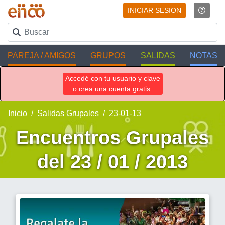
INICIAR SESION
PAREJA / AMIGOS
GRUPOS
SALIDAS
NOTAS
Accedé con tu usuario y clave
o crea una cuenta gratis.
Inicio
Salidas Grupales
23-01-13
Encuentros Grupales
del 23 / 01 / 2013