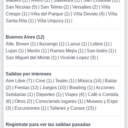
Madero (1)
|
Retiro (1)
|
Saavedra (1)
|
San Cristobal (1)
|
San Nicolas (5)
|
San Telmo (2)
|
Versalles (2)
|
Villa
Crespo (1)
|
Villa del Parque (1)
|
Villa Devoto (4)
|
Villa
Santa Rita (1)
|
Villa Urquiza (1)
|
Buenos Aires (12)
Alte. Brown (1)
|
Ituzaingo (1)
|
Lanus (1)
|
Lobos (1)
|
Lujan (1)
|
Morón (1)
|
Ramos Mejía (1)
|
San Isidro (1)
|
San Miguel del Monte (1)
|
Vicente Lopez (3)
|
Salidas por intereses
Aire Libre (7)
|
Cine (1)
|
Teatro (1)
|
Música (14)
|
Bailar
(2)
|
Fiestas (12)
|
Juegos (10)
|
Bowling (1)
|
Acciones
Solidarias (1)
|
Deportes (1)
|
Viajes (4)
|
Café o Comida
(6)
|
Otros (2)
|
Conociendo lugares (1)
|
Museos y Expo
(3)
|
Excursiones (1)
|
Talleres y Cursos (15)
|
Registrate para ver las salidas pasadas