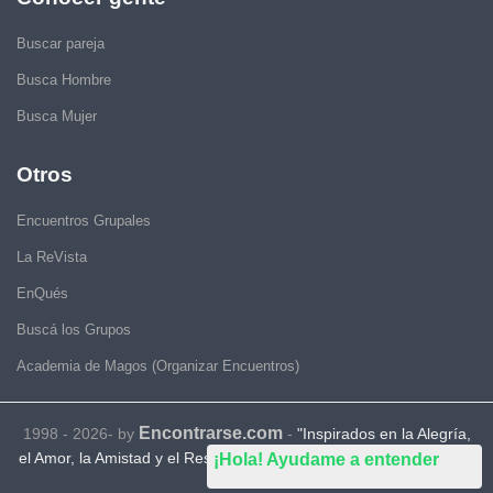
Buscar pareja
Busca Hombre
Busca Mujer
Otros
Encuentros Grupales
La ReVista
EnQués
Buscá los Grupos
Academia de Magos (Organizar Encuentros)
Encontrarse.com
1998 - 2026- by
-
"Inspirados en la Alegría,
el Amor, la Amistad y el Respeto, motivamos a la gente a que sea
¡Hola! Ayudame a entender
feliz."