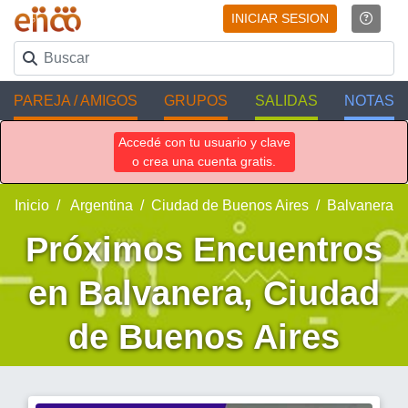
INICIAR SESION
PAREJA / AMIGOS
GRUPOS
SALIDAS
NOTAS
Accedé con tu usuario y clave
o crea una cuenta gratis.
Inicio
Argentina
Ciudad de Buenos Aires
Balvanera
Próximos Encuentros
en Balvanera, Ciudad
de Buenos Aires