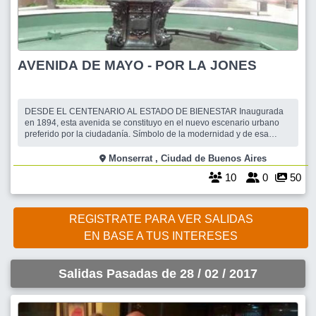
AVENIDA DE MAYO - POR LA JONES
DESDE EL CENTENARIO AL ESTADO DE BIENESTAR Inaugurada
en 1894, esta avenida se constituyo en el nuevo escenario urbano
preferido por la ciudadanía. Símbolo de la modernidad y de esa
forma de vivir a la europea. De fuerte significación cívico institucional
como eje vinculante de los poderes Ejecutivo y Legislativo. Aunque
Monserrat , Ciudad de Buenos Aires
parisina de ins
10
0
50
REGISTRATE PARA VER SALIDAS
EN BASE A TUS INTERESES
Salidas Pasadas de 28 / 02 / 2017