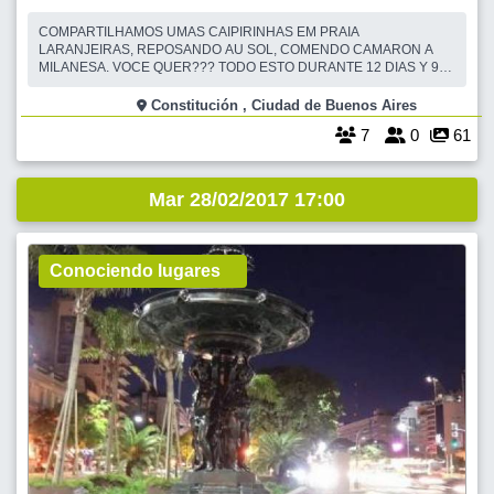
COMPARTILHAMOS UMAS CAIPIRINHAS EM PRAIA
LARANJEIRAS, REPOSANDO AU SOL, COMENDO CAMARON A
MILANESA. VOCE QUER??? TODO ESTO DURANTE 12 DIAS Y 9
NOCHES ALOJAMIENTO: VIEYRAS HOTEL -PILETA CLIMATIZADA, -
AIRE ACONDICIONADO -WIFI -SALA DE JUEGO -MINIBAR -CAJA
Constitución , Ciudad de Buenos Aires
DE SEGURIDAD -SERVICIO DE PLAYA REGIMEN: DESAYUNO
7
0
61
CONTINENTAL CENA BU
Mar 28/02/2017 17:00
Conociendo lugares