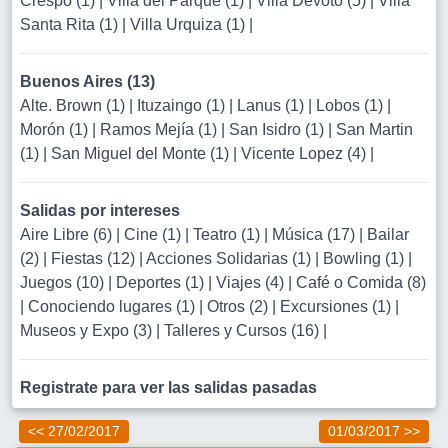
Crespo (1)
|
Villa del Parque (1)
|
Villa Devoto (5)
|
Villa
Santa Rita (1)
|
Villa Urquiza (1)
|
Buenos Aires (13)
Alte. Brown (1)
|
Ituzaingo (1)
|
Lanus (1)
|
Lobos (1)
|
Morón (1)
|
Ramos Mejía (1)
|
San Isidro (1)
|
San Martin
(1)
|
San Miguel del Monte (1)
|
Vicente Lopez (4)
|
Salidas por intereses
Aire Libre (6)
|
Cine (1)
|
Teatro (1)
|
Música (17)
|
Bailar
(2)
|
Fiestas (12)
|
Acciones Solidarias (1)
|
Bowling (1)
|
Juegos (10)
|
Deportes (1)
|
Viajes (4)
|
Café o Comida (8)
|
Conociendo lugares (1)
|
Otros (2)
|
Excursiones (1)
|
Museos y Expo (3)
|
Talleres y Cursos (16)
|
Registrate para ver las salidas pasadas
<< 27/02/2017
01/03/2017 >>