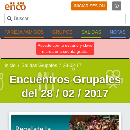
INICIAR SESION
PAREJA / AMIGOS
GRUPOS
SALIDAS
NOTAS
Accedé con tu usuario y clave
o crea una cuenta gratis.
Inicio
Salidas Grupales
28-02-17
Encuentros Grupales
del 28 / 02 / 2017