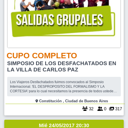
CUPO COMPLETO
SIMPOSIO DE LOS DESFACHATADOS EN
LA VILLA DE CARLOS PAZ
Los Viajeros Desfachatados fuimos convocados al Simposio
Internacional. 'EL DESPROPOSITO DEL FORMALISMO Y LA
CORTESIA' para lo cual necesitamos la presencia de todos ustedes
el dia 20/5/17 a las 20.00 hs. a fin de embarcarcarnos en un ómnibus
SEMICAMA que cuenta con la coordinación a bordo de todos
Constitución , Ciudad de Buenos Aires
nosotros, rumbo a la Ciudad de Carlos Paz, Cord
32
0
317
Mié 24/05/2017 20:30