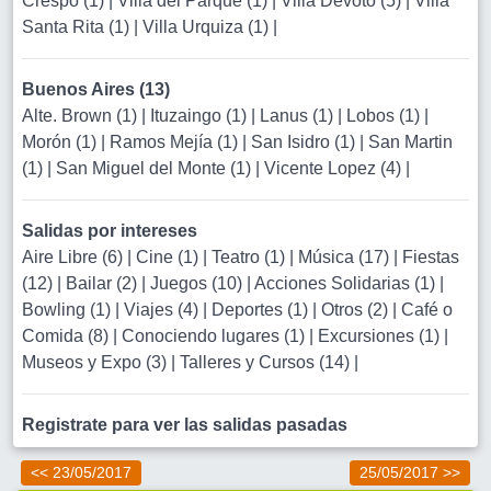
Crespo (1)
|
Villa del Parque (1)
|
Villa Devoto (5)
|
Villa
Santa Rita (1)
|
Villa Urquiza (1)
|
Buenos Aires (13)
Alte. Brown (1)
|
Ituzaingo (1)
|
Lanus (1)
|
Lobos (1)
|
Morón (1)
|
Ramos Mejía (1)
|
San Isidro (1)
|
San Martin
(1)
|
San Miguel del Monte (1)
|
Vicente Lopez (4)
|
Salidas por intereses
Aire Libre (6)
|
Cine (1)
|
Teatro (1)
|
Música (17)
|
Fiestas
(12)
|
Bailar (2)
|
Juegos (10)
|
Acciones Solidarias (1)
|
Bowling (1)
|
Viajes (4)
|
Deportes (1)
|
Otros (2)
|
Café o
Comida (8)
|
Conociendo lugares (1)
|
Excursiones (1)
|
Museos y Expo (3)
|
Talleres y Cursos (14)
|
Registrate para ver las salidas pasadas
<< 23/05/2017
25/05/2017 >>