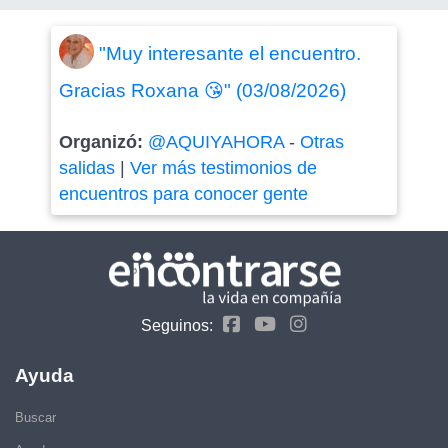
"Muy interesante el encuentro.
Gracias Roxana 😘" (03/08/2026)
Organizó:
@AQUIYAHORA
-
Otras
salidas
|
Ver más testimonios de
encuentros para conocer gente
Seguinos:
Ayuda
Buscar