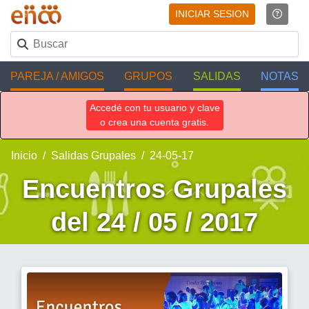
INICIAR SESION
PAREJA / AMIGOS
GRUPOS
SALIDAS
NOTAS
Accedé con tu usuario y clave
o crea una cuenta gratis.
Inicio
Salidas Grupales
24-05-17
Encuentros Grupales
del 24 / 05 / 2017