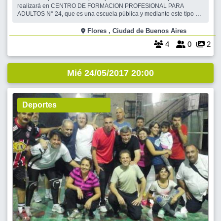
realizará en CENTRO DE FORMACION PROFESIONAL PARA
ADULTOS N° 24, que es una escuela pública y mediante este tipo de
eventos con tan sólo un bono contribución de $ 50, lo que ingresa
sostiene parte de lo que es el Centro con sus 84 cursos excelentes.
Flores , Ciudad de Buenos Aires
En esta Peña se dará Locro y
4
0
2
Mié 24/05/2017 20:00
Deportes