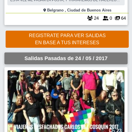
ESTA VEZ ME PASAN LA POSTA, Y TRATAREMOS DE HACERLO
LO MEJOR POSIBLE JUNTO A BETTY, (@BETTYM), NOS
TENDREMOS EL HUMOR DE PABLITO Y LA ENORME DULZURA
Belgrano , Ciudad de Buenos Aires
DE MELANIE, PERO ALLA VAMOS !!! SIGUIENDO SUS PASOS, NOS
24
0
64
REUNIREMOS COMO SIEMPRE EN PALOKO BELGRANO,
REGISTRATE PARA VER SALIDAS
EN BASE A TUS INTERESES
Salidas Pasadas de 24 / 05 / 2017
23