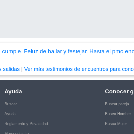
cumple. Feluz de bailar y festejar. Hasta el pmo en
s salidas
|
Ver más testimonios de encuentros para cono
Ayuda
Conocer g
Buscar
Buscar pareja
Ayuda
Busca Hombre
Reglamento y Privacidad
Busca Mujer
Mapa del sitio