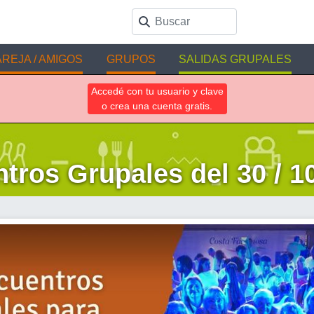
REJA / AMIGOS
GRUPOS
SALIDAS GRUPALES
Accedé con tu usuario y clave
o crea una cuenta gratis.
tros Grupales del 30 / 10