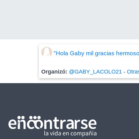
"Hola Gaby mil gracias hermoso 
Organizó:
@GABY_LACOLO21
-
Otra