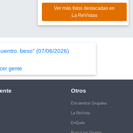
Ver más fotos destacadas en
La ReVistas
cuentro. beso" (07/06/2026)
cer gente
ente
Otros
Encuentros Grupales
La ReVista
EnQués
Buscá los Grupos