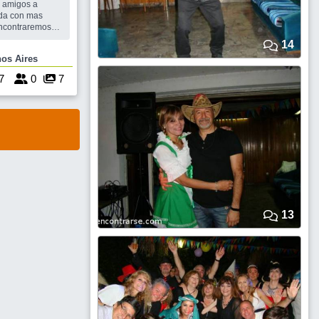
s amigos a
ida con mas
 un grato
14
ordialidad y
e Buenos Aires
U ESPECIAL
7
0
7
I
13