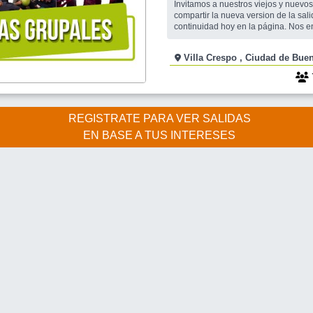
Invitamos a nuestros viejos y nuevo
compartir la nueva version de la sal
continuidad hoy en la página. Nos encontraremos
compartiendo una cena o un cafe en
momento, en un nuevo ambiente de c
Villa Crespo , Ciudad d
buen humor, como siempre NUESTRO LUGAR
EXCLUSIVO NOS BRINDA UN MEN
EJECUTIVO QUE CONSTA DE LO S
REGISTRATE PARA VER SALIDAS
EN BASE A TUS INTERESES