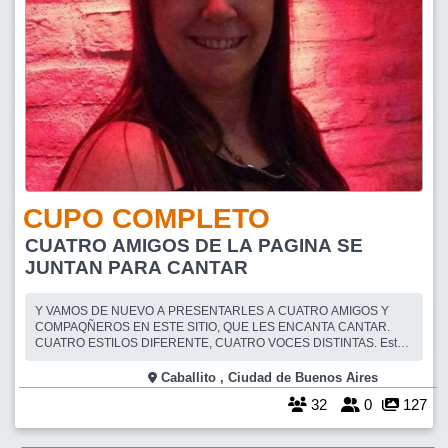
CUPO COMPLETO
CUATRO AMIGOS DE LA PAGINA SE
JUNTAN PARA CANTAR
Y VAMOS DE NUEVO A PRESENTARLES A CUATRO AMIGOS Y
COMPAQÑEROS EN ESTE SITIO, QUE LES ENCANTA CANTAR.
CUATRO ESTILOS DIFERENTE, CUATRO VOCES DISTINTAS. Esta
vez, podremos sentarnos a escuchar a Serrat o a levantarnos y bailar
un rock. Esta vez juntaremos a @HECTORDEFLORES, @UBY,
Caballito , Ciudad de Buenos Aires
@BETITA Y AL MÁS NUEVITO DEL GRUPO @DANY_WELL. Que
32
0
127
van a cantar?