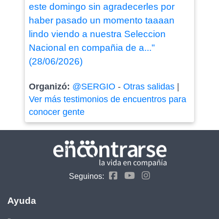
este domingo sin agradecerles por
haber pasado un momento taaaan
lindo viendo a nuestra Seleccion
Nacional en compañia de a..."
(28/06/2026)
Organizó:
@SERGIO
-
Otras salidas
|
Ver más testimonios de encuentros para
conocer gente
Seguinos:
Ayuda