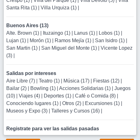
Crespo (1)
|
Villa del Parque (1)
|
Villa Devoto (5)
|
Villa
Santa Rita (1)
|
Villa Urquiza (1)
|
Buenos Aires (13)
Alte. Brown (1)
|
Ituzaingo (1)
|
Lanus (1)
|
Lobos (1)
|
Lujan (1)
|
Morón (1)
|
Ramos Mejía (1)
|
San Isidro (1)
|
San Martin (1)
|
San Miguel del Monte (1)
|
Vicente Lopez
(3)
|
Salidas por intereses
Aire Libre (7)
|
Teatro (1)
|
Música (17)
|
Fiestas (12)
|
Bailar (2)
|
Bowling (1)
|
Acciones Solidarias (1)
|
Juegos
(10)
|
Viajes (4)
|
Deportes (1)
|
Café o Comida (8)
|
Conociendo lugares (1)
|
Otros (2)
|
Excursiones (1)
|
Museos y Expo (3)
|
Talleres y Cursos (16)
|
Registrate para ver las salidas pasadas