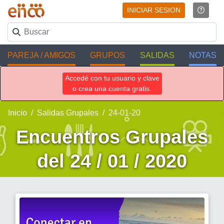
INICIAR SESION
PAREJA / AMIGOS
GRUPOS
SALIDAS
NOTAS
Accedé con tu usuario y clave
o crea una cuenta gratis.
Inicio
Salidas Grupales
24-01-20
Encuentros Grupales
del 24 / 01 / 2020