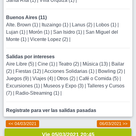
Santa Rita (1)
|
Villa Urquiza (1)
|
Buenos Aires (11)
Alte. Brown (1)
|
Ituzaingo (1)
|
Lanus (2)
|
Lobos (1)
|
Lujan (1)
|
Morón (1)
|
San Isidro (1)
|
San Miguel del
Monte (1)
|
Vicente Lopez (2)
|
Salidas por intereses
Aire Libre (5)
|
Cine (1)
|
Teatro (2)
|
Música (13)
|
Bailar
(2)
|
Fiestas (12)
|
Acciones Solidarias (1)
|
Bowling (2)
|
Juegos (9)
|
Viajes (4)
|
Otros (2)
|
Café o Comida (5)
|
Excursiones (1)
|
Museos y Expo (3)
|
Talleres y Cursos
(7)
|
Radio-Streaming (1)
|
Registrate para ver las salidas pasadas
<< 04/03/2021
06/03/2021 >>
Vie 05/03/2021 20:45