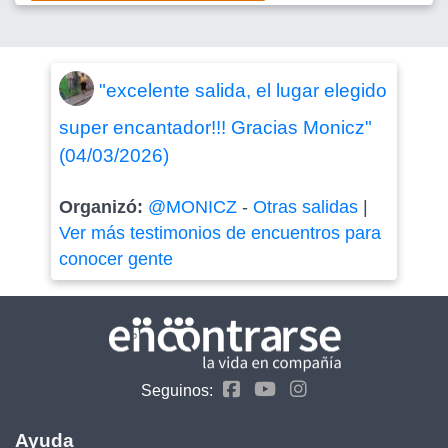
"excelente salida, el lugar elegido
super encantador!!! Gracias Monicz"
(04/03/2026)
Organizó:
@MONICZ
-
Otras salidas
|
Ver más testimonios de encuentros para
conocer gente
Seguinos:
Ayuda