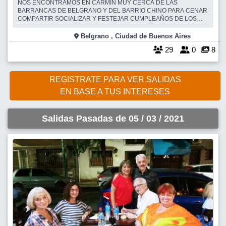
NOS ENCONTRAMOS EN CARMIN MUY CERCA DE LAS
BARRANCAS DE BELGRANO Y DEL BARRIO CHINO PARA CENAR
COMPARTIR SOCIALIZAR Y FESTEJAR CUMPLEAÑOS DE LOS
COPAGINEROS DE ENCONTRARSE . ESTA ACTIVIDAD ES AL AIRE
LIBRE Y NO SE SUSPENDE POR LLUVIA DETALLE DE MENU O
Belgrano , Ciudad de Buenos Aires
CARTA PARA LOS AMANTES DE LA PARRILLA TENEMOS: OJO DE
29
0
8
BIFE A LAS BRASAS O ENTRAÑA CO
REGISTRATE PARA VER SALIDAS
EN BASE A TUS INTERESES
Salidas Pasadas de 05 / 03 / 2021