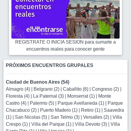
REGISTRATE O INICIA SESION para sumarte a
encuentros reales para conocer gente
PRÓXIMOS ENCUENTROS GRUPALES
Ciudad de Buenos Aires (54)
Almagro (4)
|
Belgrano (2)
|
Caballito (6)
|
Congreso (2)
|
Floresta (4)
|
La Paternal (3)
|
Monserrat (1)
|
Monte
Castro (4)
|
Palermo (5)
|
Parque Avellaneda (1)
|
Parque
Chacabuco (2)
|
Puerto Madero (1)
|
Retiro (1)
|
Saavedra
(1)
|
San Nicolas (5)
|
San Telmo (3)
|
Versalles (2)
|
Villa
Crespo (1)
|
Villa del Parque (1)
|
Villa Devoto (3)
|
Villa