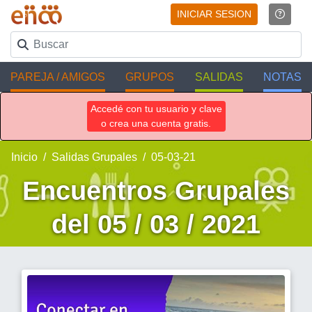
INICIAR SESION
PAREJA / AMIGOS
GRUPOS
SALIDAS
NOTAS
Accedé con tu usuario y clave
o crea una cuenta gratis.
Inicio
Salidas Grupales
05-03-21
Encuentros Grupales
del 05 / 03 / 2021