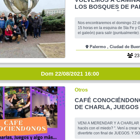
LOS BOSQUES DE PA
NOS ACOMPAÑAS??
Nos encontraremos el domingo 22 de A
15 horas en la esquina de Sta Fe y 
el galeón) para salir (puntualmente) 
Caminaremos, según el recorrido in
distancia de aprox 5km, disfrutando 
Palermo , Ciudad de 
esperamos sea una hermosa tarde d
bien abrigados por si es un dia muy
2
por l
Dom 22/08/2021 16:00
Otros
CAFÉ CONOCIÉNDON
DE CHARLA, JUEGOS
MAS...
VENI A MERENDAR Y A CHARLAR
hacés con el miedo? ". Vení a crear 
divertirte con final de JUEGOS. Y 
ENCUENTRO CON TODAS LAS PR