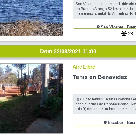
San Vicente es una ciudad ubicada e
de Buenos Aires, a 52 km al sur de l
homónima, capital de Argentina. Es 
partido homónimo y su población for
aglomerado urbano conocido como
San Vicen
Aires junto con la población de la c
Alejandro Korn, pero no administrativamen
28
se encu
Dom 22/08/2021 11:00
Aire Libre
Tenis en Benavidez
¡¡¡A jugar tenis!!! En unas canchas e
ocho cuadras de Panamericana - km 3
ruta 9) dentro de un barrio de calles 
hermoso arbolado. El lugar habilita un
quieren agregar un asadito al event
Escobar
sillas en un lugar cerrado o al aire li
obligación consumir bebidas del bar