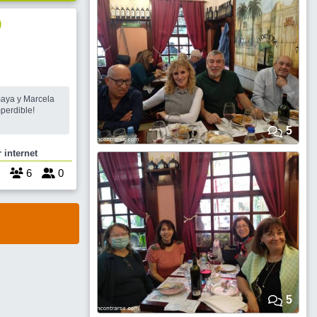
)
maya y Marcela
mperdible!
5
 internet
6
0
5