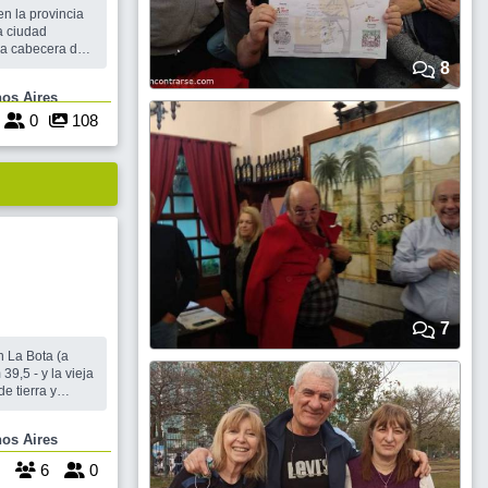
n la provincia
a ciudad
la cabecera del
ma parte del
8
 Gran Buenos
te , Buenos Aires
iudad de
te. En ella
0
108
7
n La Bota (a
9,5 - y la vieja
de tierra y
a parrilla (si
o) y mesas y
 , Buenos Aires
bre. Solo es
 (gase
6
0