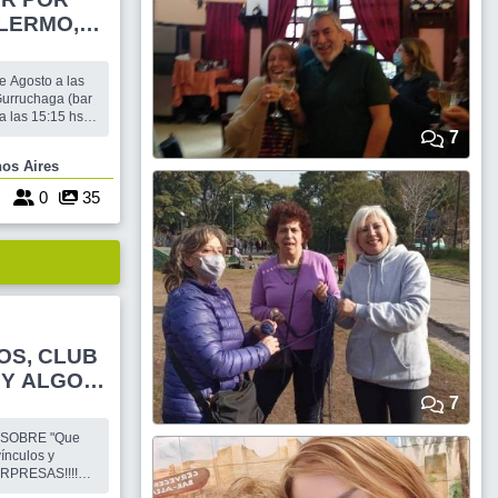
LERMO,
gosto a las
Gurruchaga (bar
a las 15:15 hs.
dicado, una
7
de lo que
Buenos Aires
e sol,iremos
 frio. Tomamos
3
0
35
OS, CLUB
 Y ALGO
7
 SOBRE "Que
vínculos y
SORPRESAS!!!!
EVENCIONES,