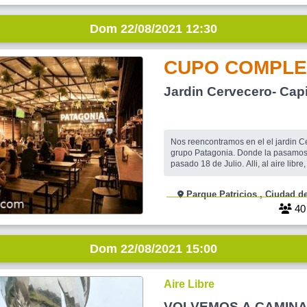
Dom 22/08/2021 12:30
CUPO COMPLE
Jardin Cervecero- Capi
Nos reencontramos en el el jardin Cervecero, del
grupo Patagonia. Donde la pasamos 
pasado 18 de Julio. Alli, al aire libr
amplio y ventilado, nos rejuntamos,
aquellos no tan viejos tiempos. En el
Parque Patricios , Ciudad de Buenos
ademas de la variedad de cervezas.
degustar hamburguesas, pizza o sandwichs
4
parrilleros. No
Dom 22/08/2021 15:00
Aire Libre
VOLVEMOS A CAMIN