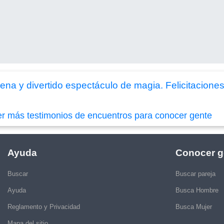
na y divertido espectáculo de magia. Felicitaciones 
er más testimonios de encuentros para conocer gente
Ayuda
Conocer g
Buscar
Buscar pareja
Ayuda
Busca Hombre
Reglamento y Privacidad
Busca Mujer
Mapa del sitio