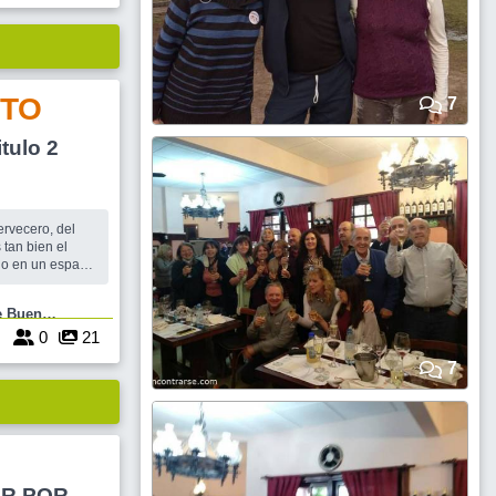
TO
7
tulo 2
tan bien el
e, o en un espacio
 como en
 restaurant,
 se puede
Aires
0
0
21
7
AR POR