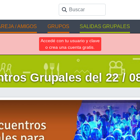
REJA / AMIGOS
GRUPOS
SALIDAS GRUPALES
Accedé con tu usuario y clave
o crea una cuenta gratis.
tros Grupales del 22 / 08