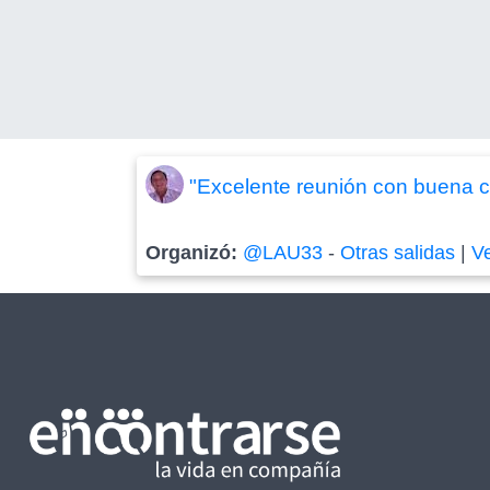
"Excelente reunión con buena ce
Organizó:
@LAU33
-
Otras salidas
|
V