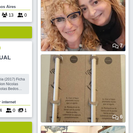
GEL Y
Buenos Aires
13
0
7
)
TUAL
2017) Ficha
ion Nicolas
 Breitman
 internet
inutos
4
0
1
6