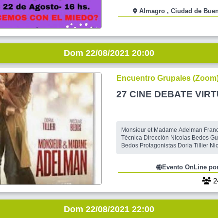
DISTANCIAMIENTO, ALCOHOL EN 
Almagro , Ciudad de 
BARBIJOS.
Dom 22/08/2021 20:00
Encuentro Grupales (Zoom
27 CINE DEBATE VIR
Monsieur et Madame Adelman Francia (
Técnica Dirección Nicolas Bedos Gu
Bedos Protagonistas Doria Tillier Nicolas Bedos
Denis Podalydès Pierre Arditi Zabou
Christiane Millet Julien Boisselier País Francia Año
Evento OnLine por
2017 Género Drama Duración 120 m
Idioma(s) Francés Sinópsis Cuando
2
Dom 22/08/2021 22:00