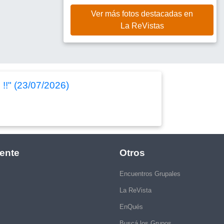
Ver más fotos destacadas en
La ReVistas
!!" (23/07/2026)
ente
Otros
Encuentros Grupales
La ReVista
EnQués
Buscá los Grupos