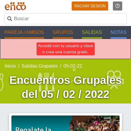
INICIAR SESION
PAREJA / AMIGOS
GRUPOS
SALIDAS
NOTAS
Accedé con tu usuario y clave
o crea una cuenta gratis.
Inicio
Salidas Grupales
05-02-22
Encuentros Grupales
del 05 / 02 / 2022