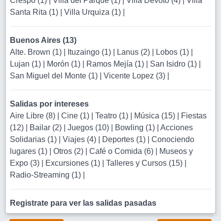
Crespo (1)
|
Villa del Parque (1)
|
Villa Devoto (4)
|
Villa
Santa Rita (1)
|
Villa Urquiza (1)
|
Buenos Aires (13)
Alte. Brown (1)
|
Ituzaingo (1)
|
Lanus (2)
|
Lobos (1)
|
Lujan (1)
|
Morón (1)
|
Ramos Mejía (1)
|
San Isidro (1)
|
San Miguel del Monte (1)
|
Vicente Lopez (3)
|
Salidas por intereses
Aire Libre (8)
|
Cine (1)
|
Teatro (1)
|
Música (15)
|
Fiestas
(12)
|
Bailar (2)
|
Juegos (10)
|
Bowling (1)
|
Acciones
Solidarias (1)
|
Viajes (4)
|
Deportes (1)
|
Conociendo
lugares (1)
|
Otros (2)
|
Café o Comida (6)
|
Museos y
Expo (3)
|
Excursiones (1)
|
Talleres y Cursos (15)
|
Radio-Streaming (1)
|
Registrate para ver las salidas pasadas