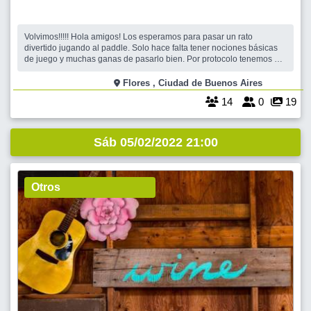
Volvimos!!!!! Hola amigos! Los esperamos para pasar un rato
divertido jugando al paddle. Solo hace falta tener nociones básicas
de juego y muchas ganas de pasarlo bien. Por protocolo tenemos un
Cupo Máximo de 14 personas y no puede haber gente de visita
(nuestras/os porristas, cómo los extrañamos!!) Si no tenés paleta te
Flores , Ciudad de Buenos Aires
prestamos una. Te
14
0
19
Sáb 05/02/2022 21:00
Otros