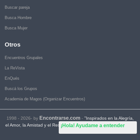
Buscar pareja
Busca Hombre
Busca Mujer
Otros
Encuentros Grupales
La ReVista
EnQués
Buscá los Grupos
Academia de Magos (Organizar Encuentros)
Encontrarse.com
1998 - 2026- by
-
"Inspirados en la Alegría,
el Amor, la Amistad y el Respeto, motivamos a la gente a que sea
¡Hola! Ayudame a entender
feliz."