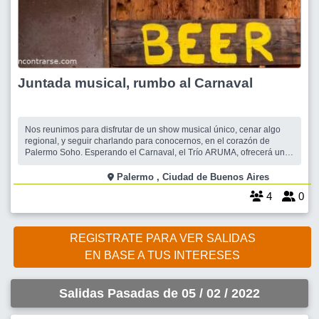
Juntada musical, rumbo al Carnaval
Nos reunimos para disfrutar de un show musical único, cenar algo
regional, y seguir charlando para conocernos, en el corazón de
Palermo Soho. Esperando el Carnaval, el Trío ARUMA, ofrecerá una
velada de las típicas de esta fecha, convocando al baile. Integrado
por César Ibáñez - Augusto D'ecclessis - Fer Barragán, que nos
Palermo , Ciudad de Buenos Aires
deleitarán co
4
0
REGISTRATE PARA VER SALIDAS
EN BASE A TUS INTERESES
Salidas Pasadas de 05 / 02 / 2022