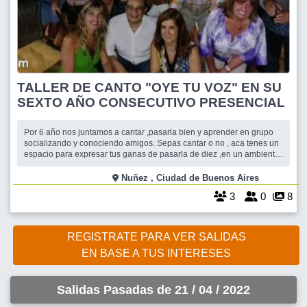
TALLER DE CANTO "OYE TU VOZ" EN SU
SEXTO AÑO CONSECUTIVO PRESENCIAL
Por 6 año nos juntamos a cantar ,pasarla bien y aprender en grupo
socializando y conociendo amigos. Sepas cantar o no , aca tenes un
espacio para expresar tus ganas de pasarla de diez ,en un ambiente
de contención y aprendizaje. Animate! Te esperamos!!
Nuñez , Ciudad de Buenos Aires
3
0
8
REGISTRATE PARA VER SALIDAS
EN BASE A TUS INTERESES
Salidas Pasadas de 21 / 04 / 2022