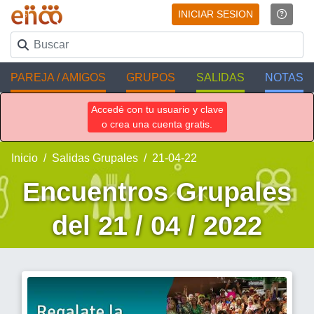
INICIAR SESION
PAREJA / AMIGOS
GRUPOS
SALIDAS
NOTAS
Accedé con tu usuario y clave
o crea una cuenta gratis.
Inicio
Salidas Grupales
21-04-22
Encuentros Grupales
del 21 / 04 / 2022