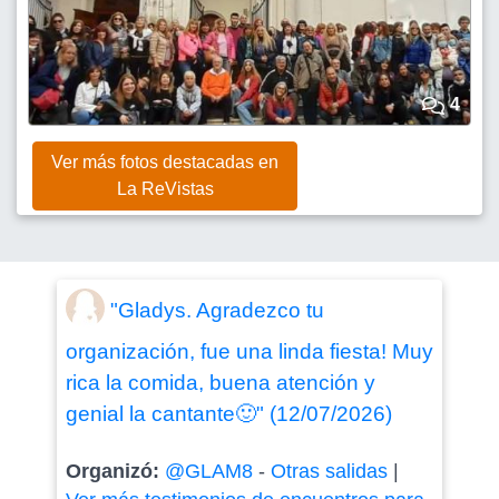
4
Ver más fotos destacadas en
La ReVistas
"Gladys. Agradezco tu
organización, fue una linda fiesta! Muy
rica la comida, buena atención y
genial la cantante🙂" (12/07/2026)
Organizó:
@GLAM8
-
Otras salidas
|