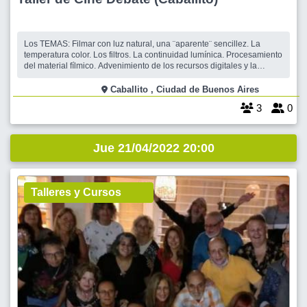
Los TEMAS: Filmar con luz natural, una ¨aparente¨ sencillez. La
temperatura color. Los filtros. La continuidad lumínica. Procesamiento
del material fílmico. Advenimiento de los recursos digitales y la
imagen. La estética fotográfica. La PELÍCULA: en esta ocasión, es
“MAR ADENTRO”, drama, 2004, dir. por Alejandro Amenábar. Aquí
Caballito , Ciudad de Buenos Aires
les p
3
0
Jue 21/04/2022 20:00
Talleres y Cursos