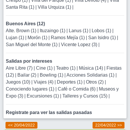
Crespo (1)
|
Villa del Parque (1)
|
Villa Devoto (4)
|
Villa
Santa Rita (1)
|
Villa Urquiza (1)
|
Buenos Aires (12)
Alte. Brown (1)
|
Ituzaingo (1)
|
Lanus (1)
|
Lobos (1)
|
Lujan (1)
|
Morón (1)
|
Ramos Mejía (1)
|
San Isidro (1)
|
San Miguel del Monte (1)
|
Vicente Lopez (3)
|
Salidas por intereses
Aire Libre (7)
|
Cine (1)
|
Teatro (1)
|
Música (14)
|
Fiestas
(12)
|
Bailar (2)
|
Bowling (1)
|
Acciones Solidarias (1)
|
Juegos (10)
|
Viajes (4)
|
Deportes (1)
|
Otros (2)
|
Conociendo lugares (1)
|
Café o Comida (6)
|
Museos y
Expo (3)
|
Excursiones (1)
|
Talleres y Cursos (15)
|
Registrate para ver las salidas pasadas
<< 20/04/2022
22/04/2022 >>