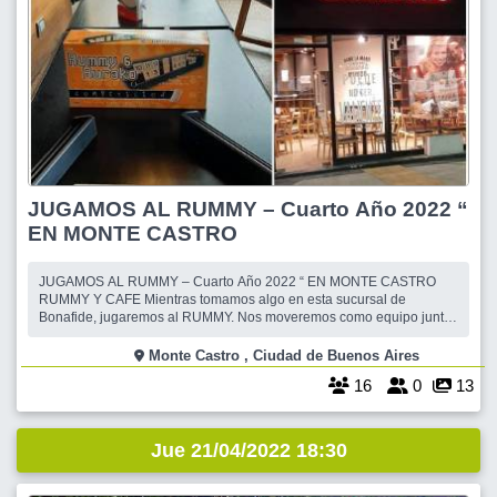
JUGAMOS AL RUMMY – Cuarto Año 2022 “
EN MONTE CASTRO
JUGAMOS AL RUMMY – Cuarto Año 2022 “ EN MONTE CASTRO
RUMMY Y CAFE Mientras tomamos algo en esta sucursal de
Bonafide, jugaremos al RUMMY. Nos moveremos como equipo junto
a nuestro pionero,@JEFF45,en este juego y @CECI2052 ya que
compartiremos varios encuentros durante este año. Si no sabes, veni
Monte Castro , Ciudad de Buenos Aires
igual, aca te enseñamos como jugar y sus
16
0
13
Jue 21/04/2022 18:30