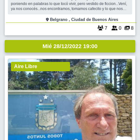
poniendo en palabras lo que tocó vivir, pero vestido de ficcion...Vení,
ya nos conocés...nos encontramos, tomamos cafecito y lo que nos
convoca es ESCRIBIR. Sí, escribir, buscar nuestro propio estilo que
es nuestra respiración. Aprender recursos literarios, tips que mejoren
Belgrano , Ciudad de Buenos Aires
tu ma
7
0
8
Mié 28/12/2022 19:00
Aire Libre