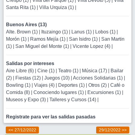
Crespo (1)
|
Villa del Parque (1)
|
Villa Devoto (5)
|
Villa
Santa Rita (1)
|
Villa Urquiza (1)
|
Buenos Aires (13)
Alte. Brown (1)
|
Ituzaingo (1)
|
Lanus (1)
|
Lobos (1)
|
Morón (1)
|
Ramos Mejía (1)
|
San Isidro (1)
|
San Martin
(1)
|
San Miguel del Monte (1)
|
Vicente Lopez (4)
|
Salidas por intereses
Aire Libre (6)
|
Cine (1)
|
Teatro (1)
|
Música (17)
|
Bailar
(2)
|
Fiestas (12)
|
Juegos (10)
|
Acciones Solidarias (1)
|
Bowling (1)
|
Viajes (4)
|
Deportes (1)
|
Otros (2)
|
Café o
Comida (8)
|
Conociendo lugares (1)
|
Excursiones (1)
|
Museos y Expo (3)
|
Talleres y Cursos (14)
|
Registrate para ver las salidas pasadas
<< 27/12/2022
29/12/2022 >>