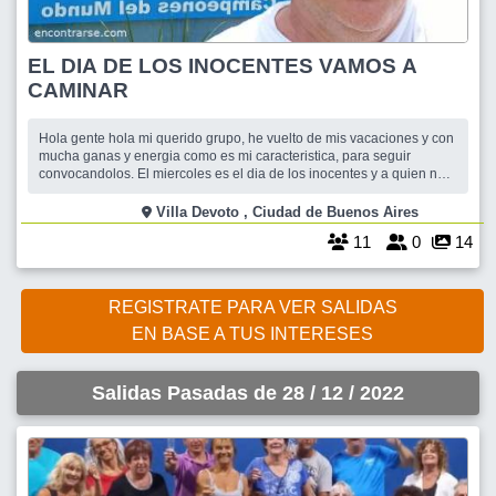
EL DIA DE LOS INOCENTES VAMOS A
CAMINAR
Hola gente hola mi querido grupo, he vuelto de mis vacaciones y con
mucha ganas y energia como es mi caracteristica, para seguir
convocandolos. El miercoles es el dia de los inocentes y a quien no
le paso, que le hicieran el famoso cuento y despues le digan que la
inocencia te valga. Por eso el proximo miercoles lo vamos a celebrar
Villa Devoto , Ciudad de Buenos Aires
caminado y toman
11
0
14
REGISTRATE PARA VER SALIDAS
EN BASE A TUS INTERESES
Salidas Pasadas de 28 / 12 / 2022