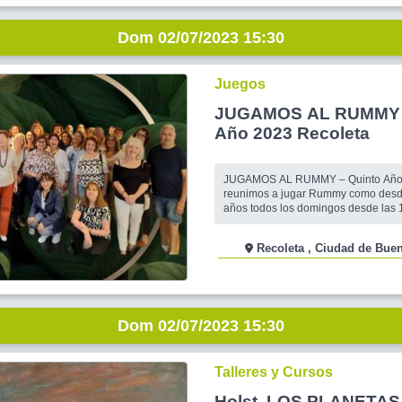
Dom 02/07/2023 15:30
Juegos
JUGAMOS AL RUMMY –
Año 2023 Recoleta
JUGAMOS AL RUMMY – Quinto Año
reunimos a jugar Rummy como desd
años todos los domingos desde las 1530 hasta las
1930 hs en Bar-Resto OHLALA sito e
Azcuenaga 894 (esquina Paraguay) Ca
Recoleta , Ciudad de 
personas que vayan por primera ve
confirmarse para que podamos llevar
juegos de rummy que sean necesari
Dom 02/07/2023 15:30
Talleres y Cursos
Holst, LOS PLANETAS..