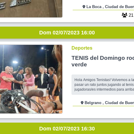
monumentales puestas en escena. A
La Boca , Ciudad de 
poder ver y estar frente a esas mis
que formaron parte de las obras que
2
Dom 02/07/2023 16:00
Deportes
TENIS del Domingo ro
verde
Hola Amigos Tenistas! Volvemos a la cancha para
pasar un rato juntos jugando al tenis
jugadoras/es intermedios para arrib
pelotear en dobles/mixtos y muchas
pasarla bien. Jugamos al Tenis el d
Belgrano , Ciudad de 
tarde, en canchas de polvo de ladril
verde y con instalaciones de primer
Dom 02/07/2023 16:30