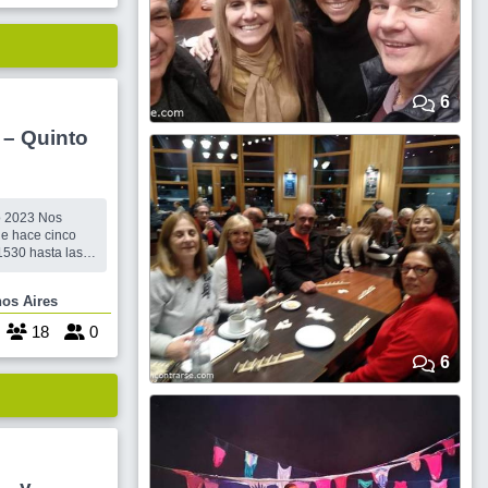
6
 Quinto
 2023 Nos
e hace cinco
n calle
ba. Las
Buenos Aires
z deben
 todos los
18
0
os
6
. y