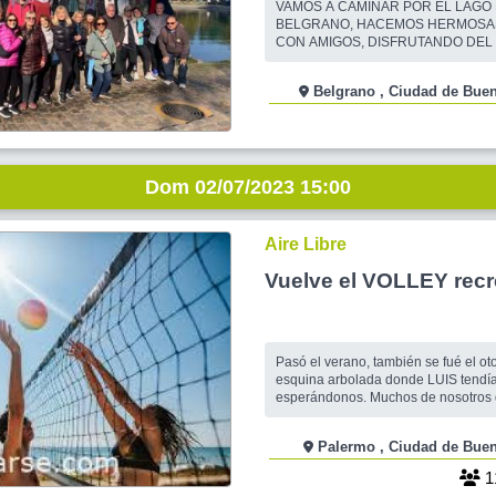
VAMOS A CAMINAR POR EL LAGO
BELGRANO, HACEMOS HERMOSA
CON AMIGOS, DISFRUTANDO DEL 
BORDEANDO EL LAGO, AL RITMO 
PASEANDO, CHARLANDO, CONO
Belgrano , Ciudad de 
AMIGOS NUEVOS. LUEGO PARA Q
DESEE, TERMINAMOS ALMORZAN
RAMSAY Y ECHEVERRIA. CUALQU
INQUIETUD CONTACTAME.
Dom 02/07/2023 15:00
Aire Libre
Vuelve el VOLLEY recr
Pasó el verano, también se fué el otoñ
esquina arbolada donde LUIS tendía
esperándonos. Muchos de nosotros queremos
retomar la iniciativa de nuestro profe. Sólo 
cuestión de reencontrarnos. Con toda la expectativa,
Palermo , Ciudad de 
los convoco para el próximo domingo 2/07, a las 
hs., en la "esquina de Av FIgueroa Al
1