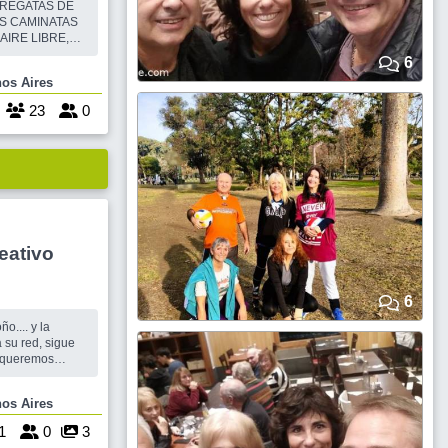
 REGATAS DE
S CAMINATAS
AIRE LIBRE,
DE CADA UNO.
6
CIENDO
Buenos Aires
UIEN LO
DO EN BIBLOS
23
0
IER
eativo
6
o.... y la
 su red, sigue
es
Buenos Aires
15
cort
1
0
3