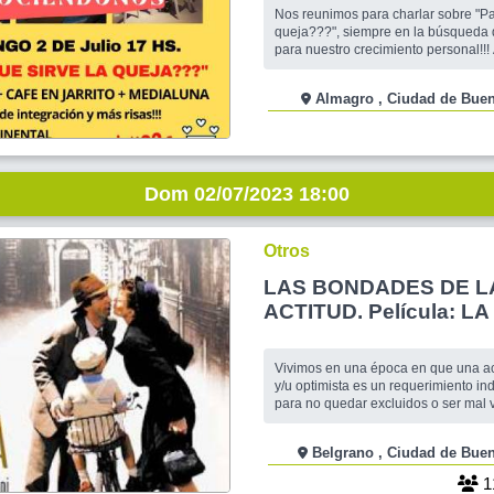
más!!!!
Nos reunimos para charlar sobre "Pa
queja???", siempre en la búsqueda 
para nuestro crecimiento personal!!! AHH Y
TAMBIÉN VAMOS A TENER NUEVO
INTEGRACIÓN Y MÁS RISAS!!! Volvemos al formato
Almagro , Ciudad de 
de Café con una propuesta accesible
Café en jarrito + Medialuna= $140
NADIE SE QUEDE A
Dom 02/07/2023 18:00
Otros
LAS BONDADES DE L
ACTITUD. Película: LA
BELLA
Vivimos en una época en que una act
y/u optimista es un requerimiento i
para no quedar excluidos o ser mal v
estar siempre alegre y/u optimista n
natural del mundo en todo momento,
Belgrano , Ciudad de 
allá de padecimientos depresivos u o
tener pensamientos o momentos de a
1
opt