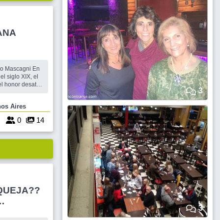
ANA
tro Mascagni En
el siglo XIX, el
 el honor desatan
3
e ambientada en
Buenos Aires
6
0
14
 QUEJA??
3
y algo