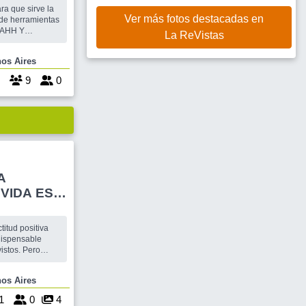
ra que sirve la
Ver más fotos destacadas en
de herramientas
La ReVistas
S JUEGOS DE
Buenos Aires
: Actividad +
0.- PARA QUE
9
0
A
 VIDA ES
itud positiva
ndispensable
istos. Pero
o es lo más
 incluso más
Buenos Aires
tros, es lógico
ctitudes no tan
1
0
4