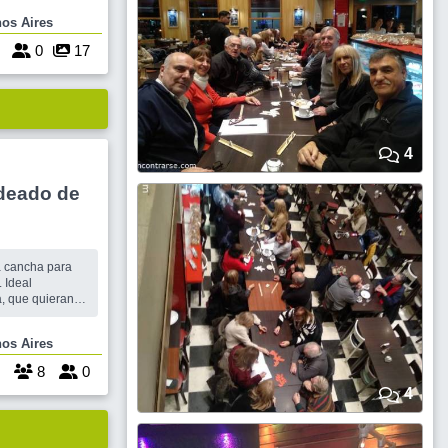
hora vas a
Buenos Aires
mas creaciones
 subieron al e
1
0
17
4
deado de
. Ideal
a, que quieran
 ganas de
omingo a la
Buenos Aires
lo y rodeadas de
a
8
0
4