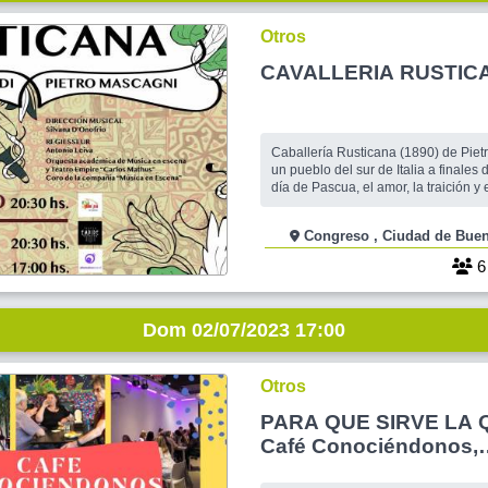
Otros
CAVALLERIA RUSTIC
Caballería Rusticana (1890) de Pie
un pueblo del sur de Italia a finales d
día de Pascua, el amor, la traición y
una verdadera tragedia. Sinopsis del Único Acto: Es
una historia de amor, celos y muert
Congreso , Ciudad de 
una aldea Siciliana. Es el domingo de Pascuas. Tras
un preludio breve, la
Dom 02/07/2023 17:00
Otros
PARA QUE SIRVE LA
Café Conociéndonos,
charla,amigos, juegos 