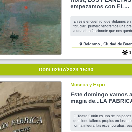
empezamos con EL
IMPRESIONISMO: UN
HORIZONTE de GRAN
En este encuentro, que titulamos en
CAMBIOS – ENCUEN
“crucial”, primero tendremos una bre
a una obra fascinante que nos qued
CRUCIAL
la encrucijada del FINAL DEL ROM
grandiosa LOS PLANETAS, y al rat
Belgrano , Ciudad de 
hablar de los GRANDES CAMBIOS q
las ARTES desde el nacimiento del
1
IMPRESIONISMO, surgi
Dom 02/07/2023 15:30
Museos y Expo
Este domingo vamos a
magia de...LA FABRIC
COLON
El Teatro Colón es uno de los pocos
que tiene talleres propios en los que
forma integral las escenografías, vest
pelucas y calzados) y efectos especi