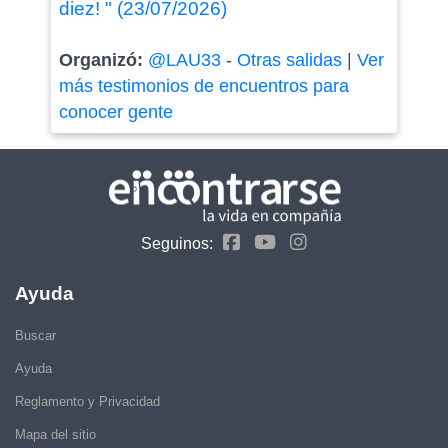
diez! " (23/07/2026)
Organizó:
@LAU33
-
Otras salidas
|
Ver
más testimonios de encuentros para
conocer gente
Seguinos:
Ayuda
Buscar
Ayuda
Reglamento y Privacidad
Mapa del sitio