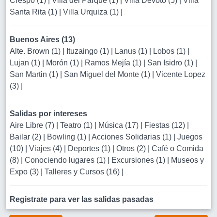
Crespo (1)
|
Villa del Parque (1)
|
Villa Devoto (5)
|
Villa
Santa Rita (1)
|
Villa Urquiza (1)
|
Buenos Aires (13)
Alte. Brown (1)
|
Ituzaingo (1)
|
Lanus (1)
|
Lobos (1)
|
Lujan (1)
|
Morón (1)
|
Ramos Mejía (1)
|
San Isidro (1)
|
San Martin (1)
|
San Miguel del Monte (1)
|
Vicente Lopez
(3)
|
Salidas por intereses
Aire Libre (7)
|
Teatro (1)
|
Música (17)
|
Fiestas (12)
|
Bailar (2)
|
Bowling (1)
|
Acciones Solidarias (1)
|
Juegos
(10)
|
Viajes (4)
|
Deportes (1)
|
Otros (2)
|
Café o Comida
(8)
|
Conociendo lugares (1)
|
Excursiones (1)
|
Museos y
Expo (3)
|
Talleres y Cursos (16)
|
Registrate para ver las salidas pasadas