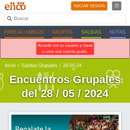
INICIAR SESION
PAREJA / AMIGOS
GRUPOS
SALIDAS
NOTAS
Accedé con tu usuario y clave
o crea una cuenta gratis.
Inicio
Salidas Grupales
28-05-24
Encuentros Grupales
del 28 / 05 / 2024