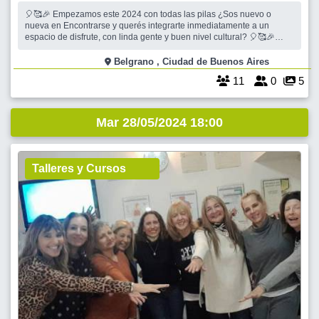
🎈🥰🎉 Empezamos este 2024 con todas las pilas ¿Sos nuevo o
nueva en Encontrarse y querés integrarte inmediatamente a un
espacio de disfrute, con linda gente y buen nivel cultural? 🎈🥰🎉
Entonces...no podés dejar de venir a nuestros "Martes..."📖 Se viene
el fresquito pronto🍁🍂 y nos seguimos encontrando en un
Belgrano , Ciudad de Buenos Aires
confortable
11
0
5
Mar 28/05/2024 18:00
Talleres y Cursos