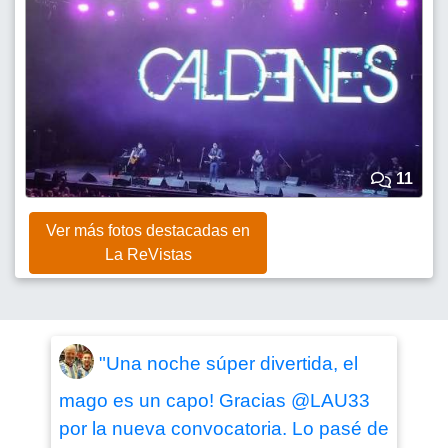
11
Ver más fotos destacadas en
La ReVistas
"Una noche súper divertida, el
mago es un capo! Gracias @LAU33
por la nueva convocatoria. Lo pasé de