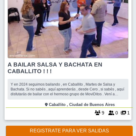
A BAILAR SALSA Y BACHATA EN
CABALLITO ! ! !
Y en 2024 seguimos bailando , en Caballito , Martes de Salsa y
Bachata. Si no sabés , aquí aprenderás , desde Cero , si sabés , aquí
disfutarás de bailar con el hermoso grupo de MoviDitos . Vení a
divertirte y celebrar la Vida en movimiento y con toda la música . Los
Martes bailamos Salsa y Bachata , sin dejar de hacer un rato de pa
Caballito , Ciudad de Buenos Aires
9
0
1
REGISTRATE PARA VER SALIDAS