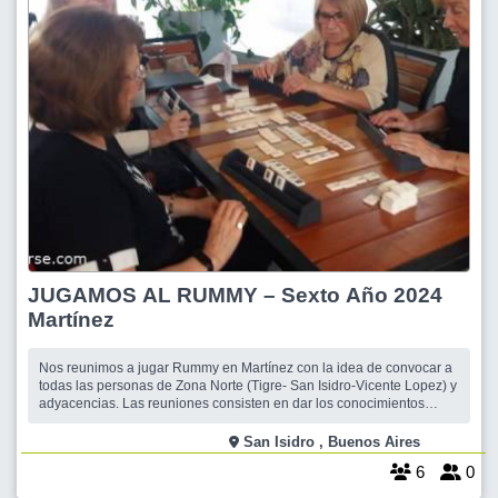
JUGAMOS AL RUMMY – Sexto Año 2024
Martínez
Nos reunimos a jugar Rummy en Martínez con la idea de convocar a
todas las personas de Zona Norte (Tigre- San Isidro-Vicente Lopez) y
adyacencias. Las reuniones consisten en dar los conocimientos
básicos de este divertido y fácil juego de mesa. Desde la primera
reunión podrán salir jugando e incrementaran sus habilidades a
San Isidro , Buenos Aires
medida que sigan p
6
0