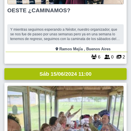
OESTE ¿CAMINAMOS?
Y mientras seguimos esperando a Néstor, nuestro organizador, que
se nos fue de paseo por unas semanas pero ya en una semana lo
tenemos de regreso, seguimos con la caminata de los sábados del
Oeste alrededor del colegio Ward, y plaza El campito. Vuelta simple:
4,5 km. Completa 7 km. Con charla de por medio. Luego un rico
Ramos Mejía , Buenos Aires
cafecito para reponer en
6
0
2
Sáb 15/06/2024 11:00