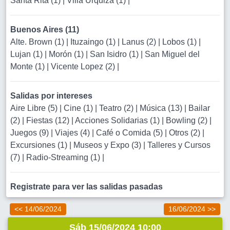
Santa Rita (1)
|
Villa Urquiza (1)
|
Buenos Aires (11)
Alte. Brown (1)
|
Ituzaingo (1)
|
Lanus (2)
|
Lobos (1)
|
Lujan (1)
|
Morón (1)
|
San Isidro (1)
|
San Miguel del
Monte (1)
|
Vicente Lopez (2)
|
Salidas por intereses
Aire Libre (5)
|
Cine (1)
|
Teatro (2)
|
Música (13)
|
Bailar
(2)
|
Fiestas (12)
|
Acciones Solidarias (1)
|
Bowling (2)
|
Juegos (9)
|
Viajes (4)
|
Café o Comida (5)
|
Otros (2)
|
Excursiones (1)
|
Museos y Expo (3)
|
Talleres y Cursos
(7)
|
Radio-Streaming (1)
|
Registrate para ver las salidas pasadas
<< 14/06/2024
16/06/2024 >>
Sáb 15/06/2024 10:00