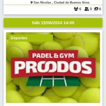
Café de Marco se propone continuar con aquella antigua y valiosa
San Nicolas , Ciudad de Buenos Aires
tradición...reun
6
0
6
Sáb 15/06/2024 14:00
Deportes