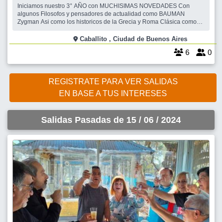
Iniciamos nuestro 3° AÑO con MUCHISIMAS NOVEDADES Con
algunos Filosofos y pensadores de actualidad como BAUMAN
Zygman Asi como los historicos de la Grecia y Roma Clásica como
PLATON, Aristoteles. Nos Reunimos para Leer textos breves de
Filosofía, interrelacionando con las otras personas, dando los
Caballito , Ciudad de Buenos Aires
diferentes puntos de vista mediante u
6
0
REGISTRATE PARA VER SALIDAS
EN BASE A TUS INTERESES
Salidas Pasadas de 15 / 06 / 2024