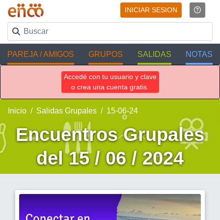
INICIAR SESION
PAREJA / AMIGOS
GRUPOS
SALIDAS
NOTAS
Accedé con tu usuario y clave
o crea una cuenta gratis.
Inicio
Salidas Grupales
15-06-24
Encuentros Grupales
del 15 / 06 / 2024