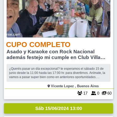
CUPO COMPLETO
Asado y Karaoke con Rock Nacional
además festejo mi cumple en Club Villa
Martelli.
¿Querés pasar un día excepcional? te esperamos el sábado 15 de
junio desde la 11:00 hasta las 17:00 hr. para divertirnos. Anímate, la
vamos a pasar super bien como en anteriores oportunidades.
Almorzaremos asado, chori, morci y ensaladas. Luego habilitaremos
una pantalla gigante con micrófonos profesionales para que a los
Vicente Lopez , Buenos Aires
que le guste can
17
0
60
Sáb 15/06/2024 13:00