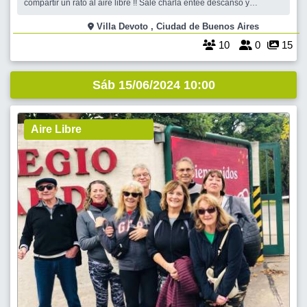
compartir un rato al aire libre !! Sale charla entee descanso y
descanso es un excelente momento para conocer gente nueva y
también conocer de otra forma a compañeros de Encontrarse No
Villa Devoto , Ciudad de Buenos Aires
vemos !
10
0
15
Sáb 15/06/2024 10:00
Aire Libre