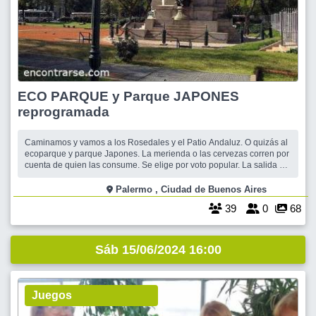
ECO PARQUE y Parque JAPONES
reprogramada
Caminamos y vamos a los Rosedales y el Patio Andaluz. O quizás al
ecoparque y parque Japones. La merienda o las cervezas corren por
cuenta de quien las consume. Se elige por voto popular. La salida de
ecoparque tuve que re programar por el factor clima. Esta salida se
hace si el clima es propicio. Mirar cerca de las 12. AM del mismo dia
Palermo , Ciudad de Buenos Aires
por si
39
0
68
Sáb 15/06/2024 16:00
Juegos