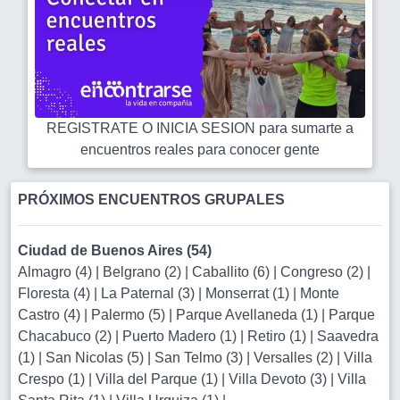
REGISTRATE O INICIA SESION para sumarte a
encuentros reales para conocer gente
PRÓXIMOS ENCUENTROS GRUPALES
Ciudad de Buenos Aires (54)
Almagro (4)
|
Belgrano (2)
|
Caballito (6)
|
Congreso (2)
|
Floresta (4)
|
La Paternal (3)
|
Monserrat (1)
|
Monte
Castro (4)
|
Palermo (5)
|
Parque Avellaneda (1)
|
Parque
Chacabuco (2)
|
Puerto Madero (1)
|
Retiro (1)
|
Saavedra
(1)
|
San Nicolas (5)
|
San Telmo (3)
|
Versalles (2)
|
Villa
Crespo (1)
|
Villa del Parque (1)
|
Villa Devoto (3)
|
Villa