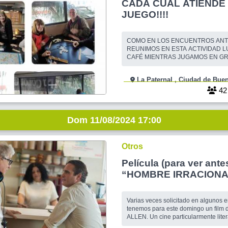
CADA CUAL ATIENDE 
JUEGO!!!!
COMO EN LOS ENCUENTROS ANT
REUNIMOS EN ESTA ACTIVIDAD LUDICA. UN
CAFÉ MIENTRAS JUGAMOS EN GR
EXCUSA IDEAL PARA VINCULARN
SOCIABILIZAR. PODEMOS JUGAR 
La Paternal , Ciudad de
SCRABBLE, RUMMY, TRIOMINO Y 
AGRUPAMOS LIBREMENTE POR I
4
CONTAMOS CON JUEGOS PARA T
SALIDA NO TIENE COSTO SI EL 
COMSUMIR U
Dom 11/08/2024 17:00
Otros
Película (para ver antes
“HOMBRE IRRACIONA
Micro-clase: “¿Qué h
Allen con el psicoanál
Varias veces solicitado en algunos
cine?”
tenemos para este domingo un fil
ALLEN. Un cine particularmente liter
estructuras narrativas muy particula