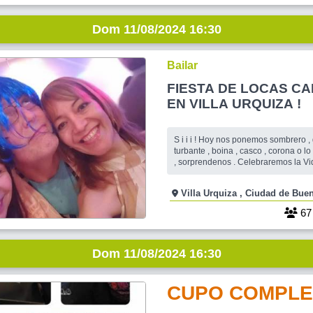
Dom 11/08/2024 16:30
Bailar
FIESTA DE LOCAS CA
EN VILLA URQUIZA !
S i i i ! Hoy nos ponemos sombrero , gorra , peluca ,
turbante , boina , casco , corona o lo
, sorprendenos . Celebraremos la Vida reunidos en
Villa Urquiza en un hermoso salón 
gente linda , bailar y divertirnos co
Villa Urquiza , Ciudad d
nunca faltan . Traigan sus equipos de mate y algo
para comer , dulce o salado
6
Dom 11/08/2024 16:30
CUPO COMPLE