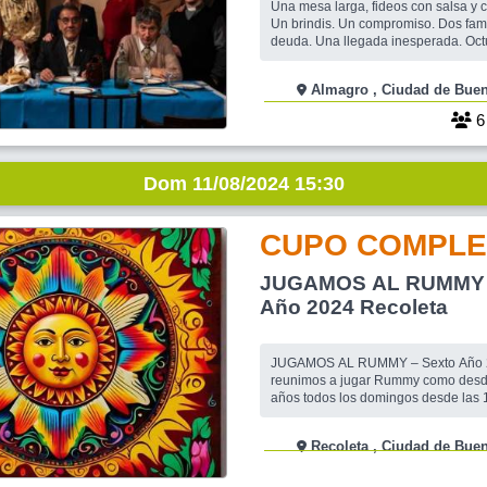
Una mesa larga, fideos con salsa y 
Un brindis. Un compromiso. Dos fami
deuda. Una llegada inesperada. Octub
grieta, la de antes y la de ahora. Aye
piedad. Una obra creada con la dirección de
Almagro , Ciudad de 
Bernardo Cappa. FICHA TÉCNICO ARTÍSTICA
Dramaturgia: Bernardo Cappa Actúa
Asensio, Be
Dom 11/08/2024 15:30
CUPO COMPLE
JUGAMOS AL RUMMY 
Año 2024 Recoleta
JUGAMOS AL RUMMY – Sexto Año 
reunimos a jugar Rummy como desd
años todos los domingos desde las 1530 hs. en
Subway (Av. Pueyrredón 1162 entre 
Paraguay) Caba. Continuamos preparando el
Recoleta , Ciudad de 
Torneo Anual de Rummy. Las personas que vayan
por primera vez deben confirmarse 
podamos llevar todos los juegos d