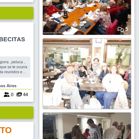
5
BECITAS
 que se te ocurra
para conocer
n los amigos que
e Buenos Aires
7
0
44
5
TO