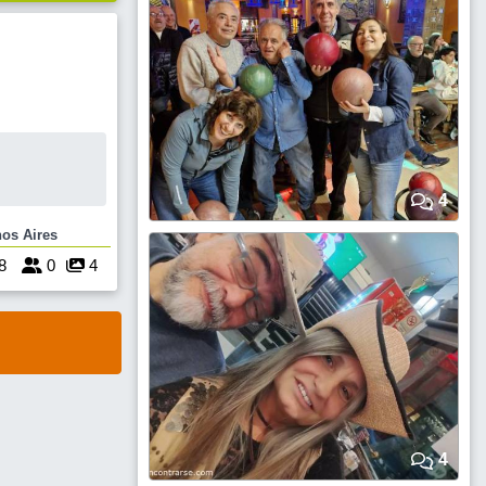
4
e Buenos Aires
8
0
4
4