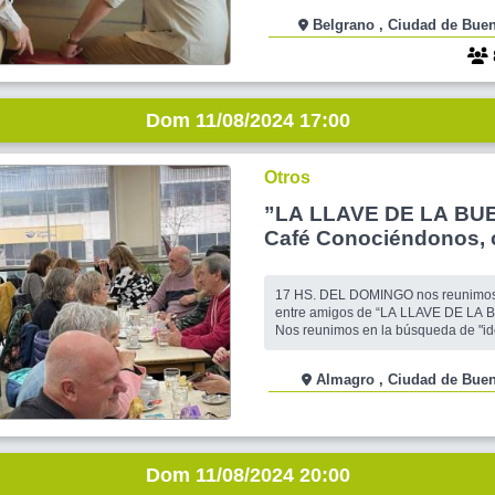
auto-biográfico, con densas disyunti
Belgrano , Ciudad de 
emocionales llevadas a una comicid
en fin, este domingo nos divertirem
estas cosas, parti
Dom 11/08/2024 17:00
Otros
”LA LLAVE DE LA BU
Café Conociéndonos, c
amigos y algo mas...
17 HS. DEL DOMINGO nos reunimos para charl
entre amigos de “LA LLAVE DE LA 
Nos reunimos en la búsqueda de "ideas semilla"
para el crecimiento personal y nuevas experiencias
para enriquecer nuestra día a día.!!
Almagro , Ciudad de 
debatir, queremos escucharte!! Y que
nuevas perspectivas para reflexionar. Venite a 
CONTIN
Dom 11/08/2024 20:00