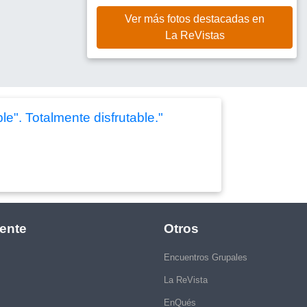
Ver más fotos destacadas en
La ReVistas
le". Totalmente disfrutable."
ente
Otros
Encuentros Grupales
La ReVista
EnQués