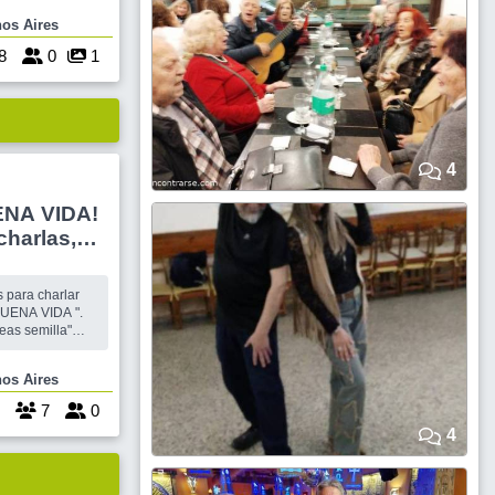
vas
Buenos Aires
ad particular…
os hablando de
8
0
1
4
ENA VIDA!
harlas,
ar
BUENA VIDA ".
 Mucho para
Buenos Aires
 te lleves
LA
7
0
4