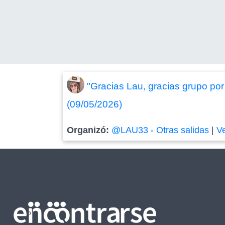
"Gracias Lau, gracias grupo por 
(09/05/2026)
Organizó:
@LAU33
-
Otras salidas
|
V