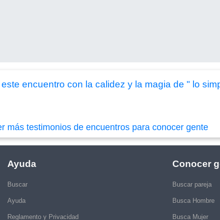
este encuentro con la calidez y la magia de " lo simp
er más testimonios de encuentros para conocer gente
Ayuda
Conocer g
Buscar
Buscar pareja
Ayuda
Busca Hombre
Reglamento y Privacidad
Busca Mujer