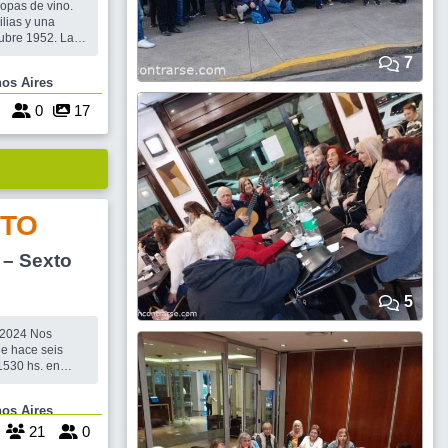
copas de vino.
lias y una
re 1952. La
r es hoy sin
7
Buenos Aires
n:Trinidad
6
0
17
TO
– Sexto
5
2024 Nos
e hace seis
Mansilla y
Buenos Aires
para que
21
0