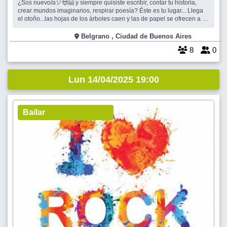
¿Sos nuevo/a🎈😍🤗 y siempre quisiste escribir, contar tu historia,
crear mundos imaginarios, respirar poesía? Éste es tu lugar... Llega
el otoño...las hojas de los árboles caen y las de papel se ofrecen a tu
trazo... Cada vez con más ganas, volvemos a encontrarnos para
tomar un café, conocernos y escribir. Sí. Escribir. Develar
Belgrano , Ciudad de Buenos Aires
8
0
Lun 14/04/2025 19:00
Bailar