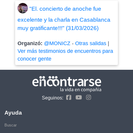
"El. concierto de anoche fue
excelente y la charla en Casablanca
muy gratificante!!!" (31/03/2026)
Organizó:
@MONICZ
-
Otras salidas
|
Ver más testimonios de encuentros para
conocer gente
Seguinos:
Ayuda
Buscar