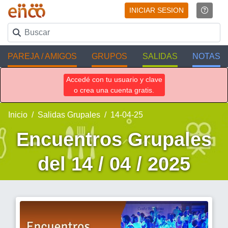
INICIAR SESION
PAREJA / AMIGOS
GRUPOS
SALIDAS
NOTAS
Accedé con tu usuario y clave
o crea una cuenta gratis.
Inicio
Salidas Grupales
14-04-25
Encuentros Grupales
del 14 / 04 / 2025