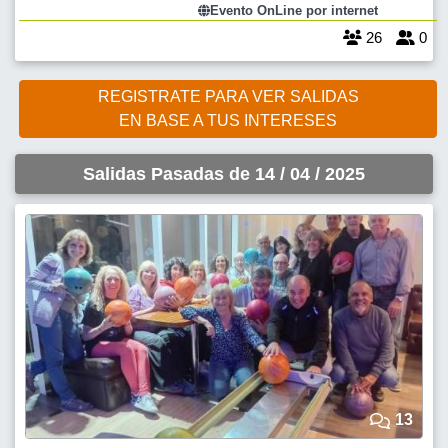
publicaciones y generar más conexión con quienes nos leen. 📌 En
Evento OnLine por internet
este encuentro vamo
26
0
REGISTRATE PARA VER SALIDAS
EN BASE A TUS INTERESES
Salidas Pasadas de 14 / 04 / 2025
13