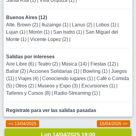
Santa Rita (1)
|
Villa Urquiza (1)
|
Buenos Aires (12)
Alte. Brown (2)
|
Ituzaingo (1)
|
Lanus (2)
|
Lobos (1)
|
Lujan (1)
|
Morón (1)
|
San Isidro (1)
|
San Miguel del
Monte (1)
|
Vicente Lopez (2)
|
Salidas por intereses
Aire Libre (6)
|
Teatro (2)
|
Música (14)
|
Fiestas (12)
|
Bailar (2)
|
Acciones Solidarias (1)
|
Bowling (1)
|
Juegos
(11)
|
Viajes (4)
|
Conociendo lugares (1)
|
Café o Comida
(5)
|
Otros (2)
|
Museos y Expo (3)
|
Excursiones (1)
|
Talleres y Cursos (8)
|
Radio-Streaming (1)
|
Registrate para ver las salidas pasadas
<< 13/04/2025
15/04/2025 >>
Lun 14/04/2025 19:00