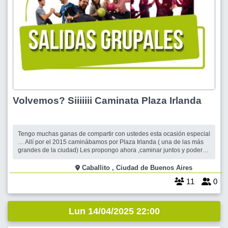
Volvemos? Siiiiiii Caminata Plaza Irlanda
Tengo muchas ganas de compartir con ustedes esta ocasión especial
… Allí por el 2015 caminábamos por Plaza Irlanda ( una de las más
grandes de la ciudad) Les propongo ahora ,caminar juntos y poder
crecer en salud atesorando hermosos momentos compartidos. La
plaza está rodeada por la avenida Gaona,las calles Tte.gral. Donato
Caballito , Ciudad de Buenos Aires
Álvarez,Neuqu
11
0
Lun 14/04/2025 22:00