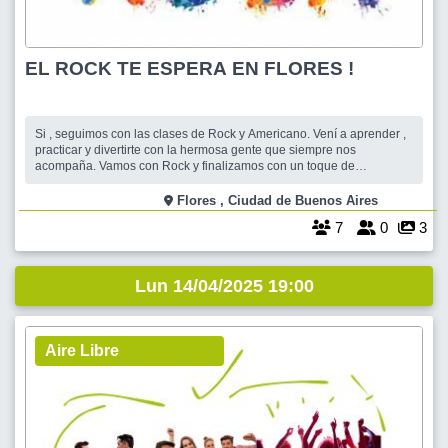
EL ROCK TE ESPERA EN FLORES !
Si , seguimos con las clases de Rock y Americano. Vení a aprender ,
practicar y divertirte con la hermosa gente que siempre nos
acompaña. Vamos con Rock y finalizamos con un toque de
Americano . Traer ropa y calzado cómodos . En el espacio Herencia
Cultural disponemos de una hermosa sala y un patio muy bien
Flores , Ciudad de Buenos Aires
equipado para charlar y tomar un
7
0
3
Lun 14/04/2025 19:00
Aire Libre