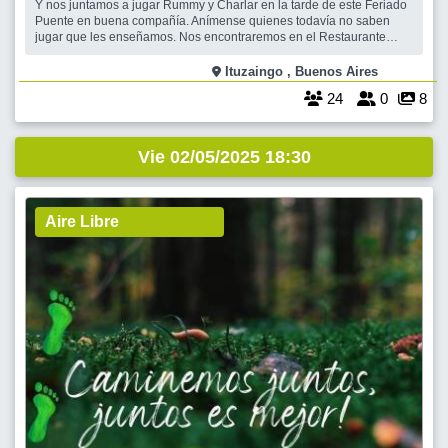
Y nos juntamos a jugar Rummy y Charlar en la tarde de este Feriado
Puente en buena compañía. Anímense quienes todavía no saben
jugar que les enseñamos. Nos encontraremos en el Restaurante
ARDENTE,ya muy conocido por muchos de nosotros.El viernes 2 de
Mayo a las 16.45hs.Quien venga más tarde será muy bienvenido
Ituzaingo , Buenos Aires
24
0
8
Vie 02/05/2025 18:30
Aire Libre