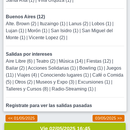
Santa Rita (1)
|
Villa Urquiza (1)
|
Buenos Aires (12)
Alte. Brown (2)
|
Ituzaingo (1)
|
Lanus (2)
|
Lobos (1)
|
Lujan (1)
|
Morón (1)
|
San Isidro (1)
|
San Miguel del
Monte (1)
|
Vicente Lopez (2)
|
Salidas por intereses
Aire Libre (6)
|
Teatro (2)
|
Música (14)
|
Fiestas (12)
|
Bailar (2)
|
Acciones Solidarias (1)
|
Bowling (1)
|
Juegos
(11)
|
Viajes (4)
|
Conociendo lugares (1)
|
Café o Comida
(5)
|
Otros (2)
|
Museos y Expo (3)
|
Excursiones (1)
|
Talleres y Cursos (8)
|
Radio-Streaming (1)
|
Registrate para ver las salidas pasadas
<< 01/05/2025
03/05/2025 >>
Vie 02/05/2025 16:45