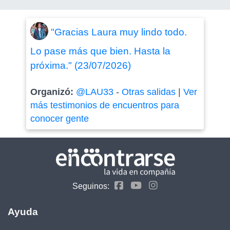
"Gracias Laura muy lindo todo.
Lo pase más que bien. Hasta la
próxima." (23/07/2026)
Organizó:
@LAU33
-
Otras salidas
|
Ver
más testimonios de encuentros para
conocer gente
Seguinos:
Ayuda