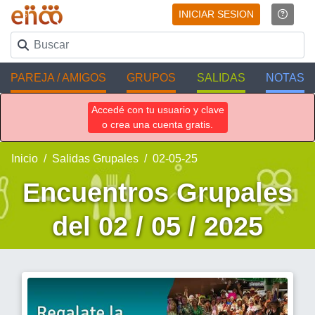
INICIAR SESION
PAREJA / AMIGOS
GRUPOS
SALIDAS
NOTAS
Accedé con tu usuario y clave
o crea una cuenta gratis.
Inicio
Salidas Grupales
02-05-25
Encuentros Grupales
del 02 / 05 / 2025