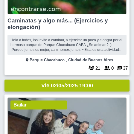
Caminatas y algo más... (Ejercicios y
elongación)
Hola a todos, los invito a caminar, a ejercitar un poco y elongar por el
hermoso parque de Parque Chacabuco CABA ¿Se animan? :)
¡Porque juntos es mejor, caminemos juntos! • Esta es una actividad
gratuita, y a quienes no quieren o no pueden caminar, se pueden
sumar al cafecito o cena. En este caso nos esperan en estación
Parque Chacabuco , Ciudad de Buenos Aires
saludable entre l
21
0
37
Vie 02/05/2025 19:00
Bailar