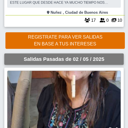
ESTE LUGAR QUE DESDE HACE YA MUCHO TIEMPO NOS
REUNIMOS PARA PASAR UNA NOCHE AGRADABLE. LES
OFREZCO NUEVAMENTE CHAMPS ELYSEES, UN LUGAR
Nuñez , Ciudad de Buenos Aires
CONOCIDO POR MUCHO DE USTEDES. ES UN AMBIENTE
17
0
10
AGRADABLE, DONDE LAS DAMAS NOS PODEMOS PRODUCIR Y
POR
REGISTRATE PARA VER SALIDAS
EN BASE A TUS INTERESES
Salidas Pasadas de 02 / 05 / 2025