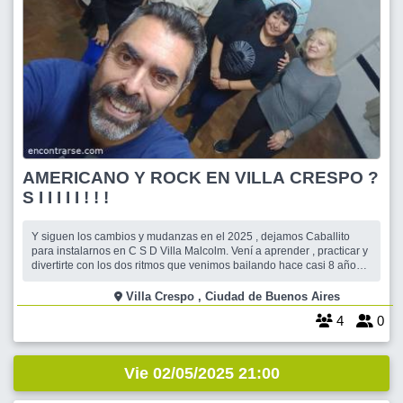
AMERICANO Y ROCK EN VILLA CRESPO ?
S I I I I I ! ! !
Y siguen los cambios y mudanzas en el 2025 , dejamos Caballito
para instalarnos en C S D Villa Malcolm. Vení a aprender , practicar y
divertirte con los dos ritmos que venimos bailando hace casi 8 años !
Es Villa Crespo mirando a Palermo , salón del entrepiso , además el
club tiene buffet en el cual podremos sentarnos a charlar un rato
Villa Crespo , Ciudad de Buenos Aires
antes
4
0
Vie 02/05/2025 21:00