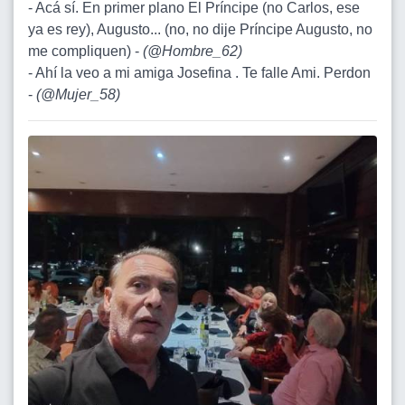
- Acá sí. En primer plano El Príncipe (no Carlos, ese
ya es rey), Augusto... (no, no dije Príncipe Augusto, no
me compliquen) -
(
@Hombre_62
)
- Ahí la veo a mi amiga Josefina . Te falle Ami. Perdon
-
(
@Mujer_58
)