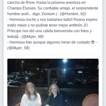
cancha de River. Hasta la próxima aventura en
Champs Élysses. Su confiable amigo, el sorprendente
hombre arañ... digo, Dontum | -
(
@Hombre_62
)
- Hermosa noche y nos bailamos todo!! Roana espero
estés mejor y no pudiste tener mejor anfitrión..El
Príncipe nos dió una cálida bienvenida con fotos y
todo🤗 -
(
@Mujer_68
)
- Hermosa foto aunque algunos miran de costado 😎 -
(
@Mujer_58
)