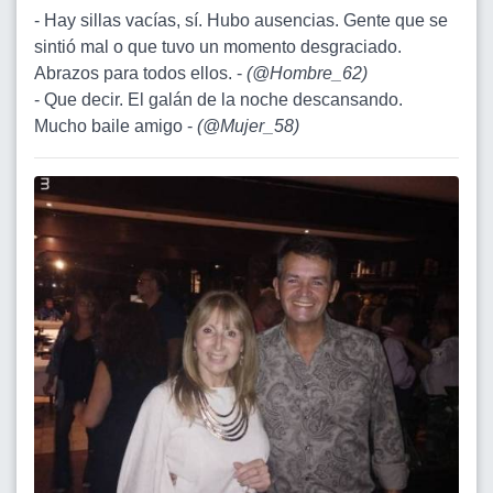
- Hay sillas vacías, sí. Hubo ausencias. Gente que se
sintió mal o que tuvo un momento desgraciado.
Abrazos para todos ellos. -
(
@Hombre_62
)
- Que decir. El galán de la noche descansando.
Mucho baile amigo -
(
@Mujer_58
)