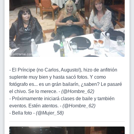
- El Príncipe (no Carlos, Augusto!), hizo de anfitrión
suplente muy bien y hasta sacó fotos. Y como
fotógrafo es... es un grán bailarín, ¿saben? Le pasaré
el chivo. Se lo merece. -
(
@Hombre_62
)
- Próximamente iniciará clases de baile y también
eventos. Estén atentos. -
(
@Hombre_62
)
- Bella foto -
(
@Mujer_58
)