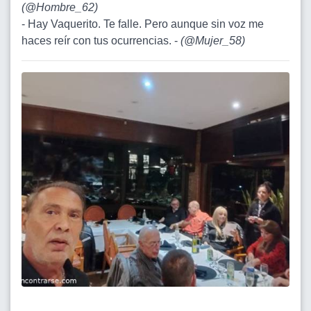
(
@Hombre_62
)
- Hay Vaquerito. Te falle. Pero aunque sin voz me
haces reír con tus ocurrencias. -
(
@Mujer_58
)