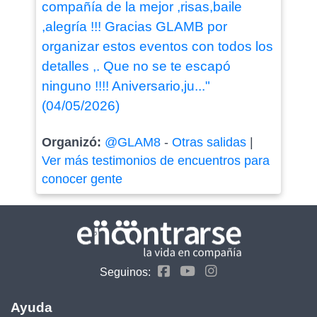
compañía de la mejor ,risas,baile
,alegría !!! Gracias GLAMB por
organizar estos eventos con todos los
detalles ,. Que no se te escapó
ninguno !!!! Aniversario,ju..."
(04/05/2026)
Organizó:
@GLAM8
-
Otras salidas
|
Ver más testimonios de encuentros para
conocer gente
Seguinos:
Ayuda