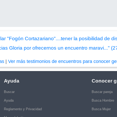
lar "Fogón Cortazariano"....tener la posibilidad de d
ias Gloria por ofrecernos un encuentro maravi..." (2
das
|
Ver más testimonios de encuentros para conocer ge
Ayuda
Conocer g
Buscar
Buscar pareja
Ayuda
Busca Hombre
Reglamento y Privacidad
Busca Mujer