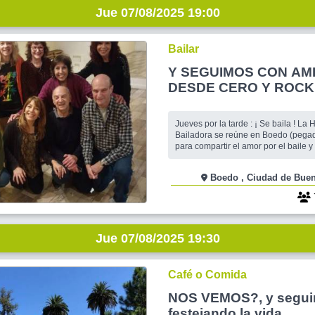
Jue 07/08/2025 19:00
Bailar
Y SEGUIMOS CON AM
DESDE CERO Y ROCK E
BOEDO !
Jueves por la tarde : ¡ Se baila ! La Hermandad
Bailadora se reúne en Boedo (pegad
para compartir el amor por el baile y 
Especialmente dedicado a quienes 
los que ya bailan están invitados a 
Boedo , Ciudad de B
compartir pasos y figuras. Dedicaremos una hora al
Americano con los mejores temas o
Jue 07/08/2025 19:30
Café o Comida
NOS VEMOS?, y segu
festejando la vida