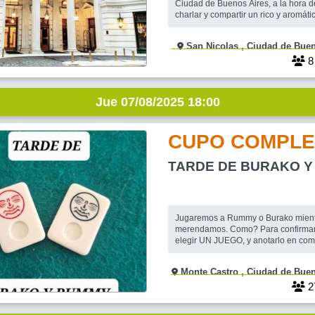
Ciudad de Buenos Aires, a la hora de
charlar y compartir un rico y aromátic
chocolate, acompañado por alguna 
propuesta que se ofrece al público. Si no tuviste
San Nicolas , Ciudad de
oportunidad de conocerla, la Confite
Claridge es un lugar cómodo y muy 
Jue 07/08/2025 18:00
CUPO COMPLE
TARDE DE BURAKO 
Jugaremos a Rummy o Burako mien
merendamos. Como? Para confirmar
elegir UN JUEGO, y anotarlo en com
Armaremos una lista hasta completar
contrario permaneceras como inter
Monte Castro , Ciudad d
condicion para CONFIRMARTE es 
JUEGO Y LO ANOTES EN COMENTARIO
2
DE JUGADORES: BURAKO:08 RUMM