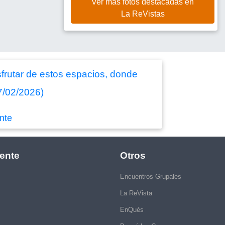
Ver más fotos destacadas en
La ReVistas
isfrutar de estos espacios, donde
7/02/2026)
nte
ente
Otros
Encuentros Grupales
La ReVista
EnQués