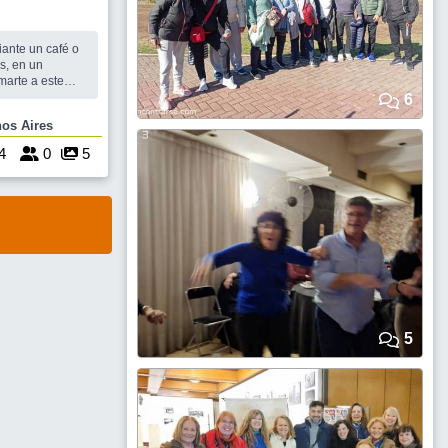
ante un café o
s, en un
marte a este
 de Devoto ?
6
e Buenos Aires
4
0
5
5