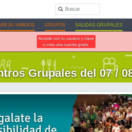
REJA / AMIGOS
GRUPOS
SALIDAS GRUPALES
Accedé con tu usuario y clave
o crea una cuenta gratis.
tros Grupales del 07 / 08