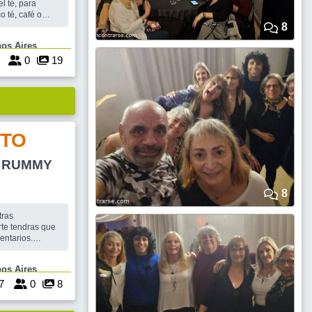
l té, para
o té, café o
dulzura o
8
 Buenos Aires
ría del Hotel
bonito, famoso p
8
0
19
TO
Y RUMMY
8
tras
te tendras que
entarios.
 el cupo, de lo
esado.La
e Buenos Aires
QUE ELIJAS UN
S CUPOS
7
0
8
Y: 20 SI TE