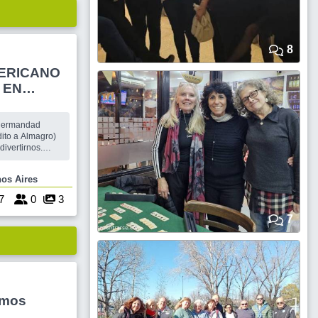
8
ERICANO
N
ito a Almagro)
divertirnos.
no sepan nada y
demostrar y
uenos Aires
chentosos.
7
0
3
7
imos