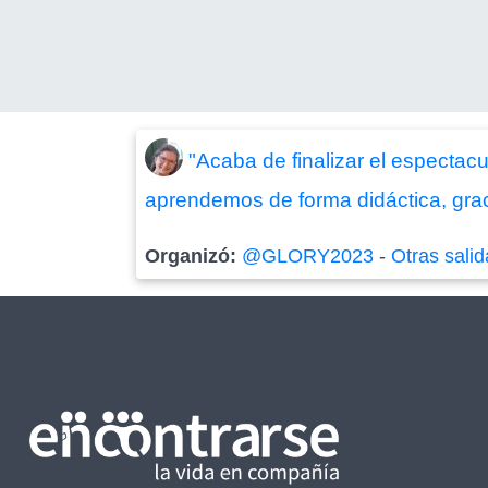
"Acaba de finalizar el espectacu
aprendemos de forma didáctica, grac
Organizó:
@GLORY2023
-
Otras sali