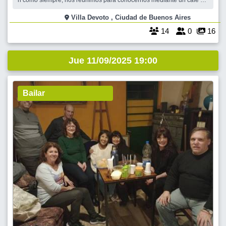
h como siempre, nos reunimos para conocernos mediante un café o
una cena a costo de los participantes en un ambiente agradable. ¿Te
gustaría sumarte a este evento y ser uno más de los amigos de
Villa Devoto , Ciudad de Buenos Aires
Devoto?
14
0
16
Jue 11/09/2025 19:00
Bailar