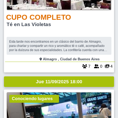
CUPO COMPLETO
Té en Las Violetas
Esta tarde nos encontramos en un clásico del barrio de Almagro,
para charlar y compartir un rico y aromático té o café, acompañado
por la dulzura de sus especialidades. La confitería cuenta con una
amplia variedad de exquisiteces y las mejores propuestas, por
ejemplo, el "Té María Cala" o "Alfonsina", acompañado de
Almagro , Ciudad de Buenos Aires
sándwiches de miga, ma
7
0
4
Jue 11/09/2025 18:00
Conociendo lugares