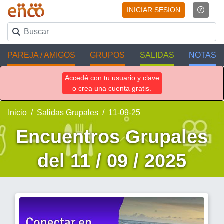
INICIAR SESION
PAREJA / AMIGOS
GRUPOS
SALIDAS
NOTAS
Accedé con tu usuario y clave
o crea una cuenta gratis.
Inicio
Salidas Grupales
11-09-25
Encuentros Grupales
del 11 / 09 / 2025