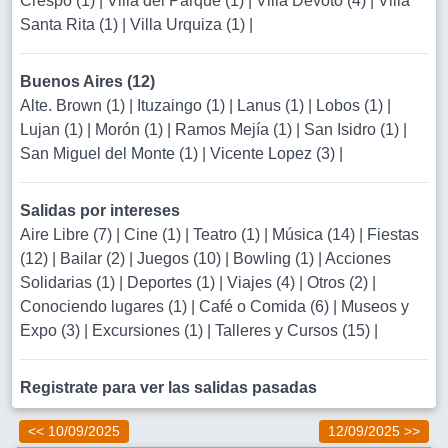
Crespo (1)
|
Villa del Parque (1)
|
Villa Devoto (4)
|
Villa
Santa Rita (1)
|
Villa Urquiza (1)
|
Buenos Aires (12)
Alte. Brown (1)
|
Ituzaingo (1)
|
Lanus (1)
|
Lobos (1)
|
Lujan (1)
|
Morón (1)
|
Ramos Mejía (1)
|
San Isidro (1)
|
San Miguel del Monte (1)
|
Vicente Lopez (3)
|
Salidas por intereses
Aire Libre (7)
|
Cine (1)
|
Teatro (1)
|
Música (14)
|
Fiestas
(12)
|
Bailar (2)
|
Juegos (10)
|
Bowling (1)
|
Acciones
Solidarias (1)
|
Deportes (1)
|
Viajes (4)
|
Otros (2)
|
Conociendo lugares (1)
|
Café o Comida (6)
|
Museos y
Expo (3)
|
Excursiones (1)
|
Talleres y Cursos (15)
|
Registrate para ver las salidas pasadas
<< 10/09/2025
12/09/2025 >>