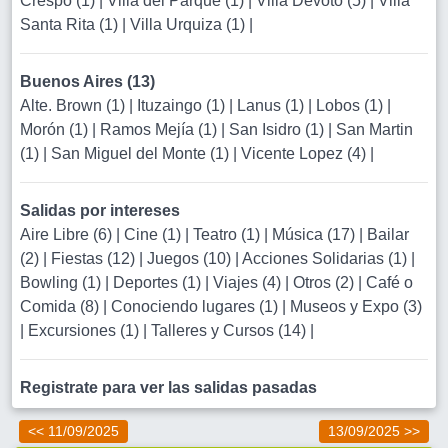
Crespo (1)
|
Villa del Parque (1)
|
Villa Devoto (5)
|
Villa
Santa Rita (1)
|
Villa Urquiza (1)
|
Buenos Aires (13)
Alte. Brown (1)
|
Ituzaingo (1)
|
Lanus (1)
|
Lobos (1)
|
Morón (1)
|
Ramos Mejía (1)
|
San Isidro (1)
|
San Martin
(1)
|
San Miguel del Monte (1)
|
Vicente Lopez (4)
|
Salidas por intereses
Aire Libre (6)
|
Cine (1)
|
Teatro (1)
|
Música (17)
|
Bailar
(2)
|
Fiestas (12)
|
Juegos (10)
|
Acciones Solidarias (1)
|
Bowling (1)
|
Deportes (1)
|
Viajes (4)
|
Otros (2)
|
Café o
Comida (8)
|
Conociendo lugares (1)
|
Museos y Expo (3)
|
Excursiones (1)
|
Talleres y Cursos (14)
|
Registrate para ver las salidas pasadas
<< 11/09/2025
13/09/2025 >>