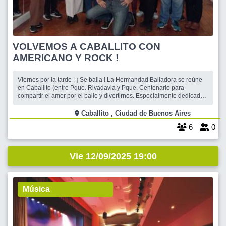
VOLVEMOS A CABALLITO CON
AMERICANO Y ROCK !
Viernes por la tarde : ¡ Se baila ! La Hermandad Bailadora se reúne
en Caballito (entre Pque. Rivadavia y Pque. Centenario para
compartir el amor por el baile y divertirnos. Especialmente dedicado
a quienes no sepan nada y los que ya bailan están invitados a
demostrar y compartir pasos y figuras. Dedicaremos una hora al
Caballito , Ciudad de Buenos Aires
Americano con los mejo
6
0
Vie 12/09/2025 19:00
Música