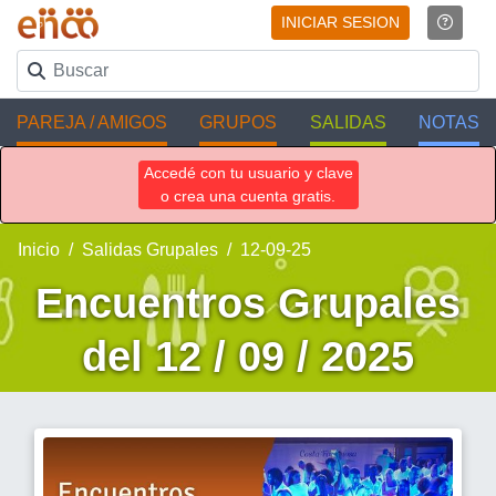
INICIAR SESION
PAREJA / AMIGOS
GRUPOS
SALIDAS
NOTAS
Accedé con tu usuario y clave
o crea una cuenta gratis.
Inicio
Salidas Grupales
12-09-25
Encuentros Grupales
del 12 / 09 / 2025