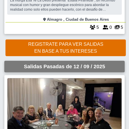
La murga Esa Te La Debo presenta “Estafa Piramidal”, un recorrido
musical con humor y gran despliegue escénico para abordar la
realidad como solo ellos pueden hacerlo, con el desafío de
conmover, defender la alegría y tomar partido frente a las causas
populares. Despues de un domingo que pasó de tenso a
Almagro , Ciudad de Buenos Aires
contundente, seguro que muchos (por
5
0
5
REGISTRATE PARA VER SALIDAS
EN BASE A TUS INTERESES
Salidas Pasadas de 12 / 09 / 2025