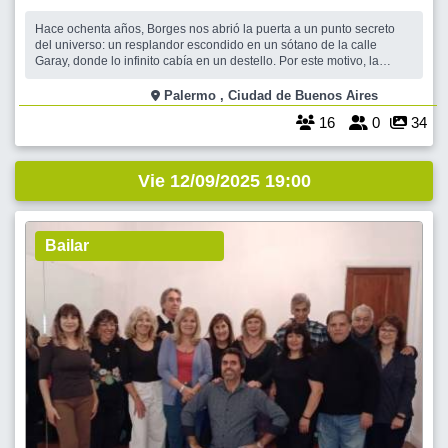
Hace ochenta años, Borges nos abrió la puerta a un punto secreto
del universo: un resplandor escondido en un sótano de la calle
Garay, donde lo infinito cabía en un destello. Por este motivo, la
Biblioteca Nacional invita a recorrer ese misterio. Te propongo
celebrar juntos los 80 años de “El Aleph”, ese relato que aún nos
Palermo , Ciudad de Buenos Aires
hace t
16
0
34
Vie 12/09/2025 19:00
Bailar