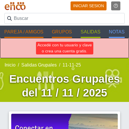
INICIAR SESION
PAREJA / AMIGOS
GRUPOS
SALIDAS
NOTAS
Accedé con tu usuario y clave
o crea una cuenta gratis.
Inicio
Salidas Grupales
11-11-25
Encuentros Grupales
del 11 / 11 / 2025