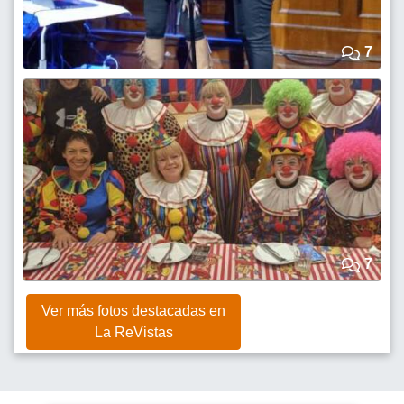
7
7
Ver más fotos destacadas en
La ReVistas