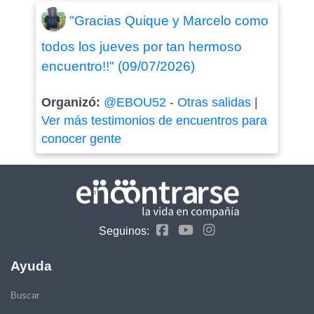
"Gracias Quique y Marcelo como
todos los jueves por tan hermoso
encuentro!!" (09/07/2026)
Organizó:
@EBOU52
-
Otras salidas
|
Ver más testimonios de encuentros para
conocer gente
Seguinos:
Ayuda
Buscar