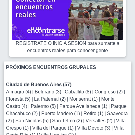
REGISTRATE O INICIA SESION para sumarte a
encuentros reales para conocer gente
PRÓXIMOS ENCUENTROS GRUPALES
Ciudad de Buenos Aires (57)
Almagro (4)
|
Belgrano (3)
|
Caballito (8)
|
Congreso (2)
|
Floresta (5)
|
La Paternal (2)
|
Monserrat (1)
|
Monte
Castro (4)
|
Palermo (5)
|
Parque Avellaneda (1)
|
Parque
Chacabuco (2)
|
Puerto Madero (1)
|
Retiro (1)
|
Saavedra
(2)
|
San Nicolas (5)
|
San Telmo (2)
|
Versalles (2)
|
Villa
Crespo (1)
|
Villa del Parque (1)
|
Villa Devoto (3)
|
Villa