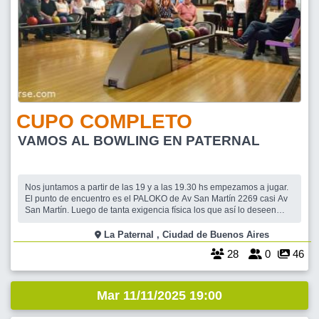
CUPO COMPLETO
VAMOS AL BOWLING EN PATERNAL
Nos juntamos a partir de las 19 y a las 19.30 hs empezamos a jugar.
El punto de encuentro es el PALOKO de Av San Martín 2269 casi Av
San Martín. Luego de tanta exigencia física los que así lo deseen
vamos a reponer carbohidratos en lo de nuestro generoso amigo
Pichirica, el menú serán empanadas. Los que quieran nos juntamos
La Paternal , Ciudad de Buenos Aires
18 hs y hacemos un
28
0
46
Mar 11/11/2025 19:00