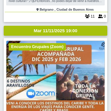
nivel cultural? 🎈🥰🎉Entonces...no podés dejar de venir a nuestros
"Martes..."📖. En este 2025 los cuentos siguen siendo nuestro refugio
semanal! Nos seguimos encontrando en un confortable espacio
Belgrano , Ciudad de Buenos Aires
climatizado, tomando
11
0
Mar 11/11/2025 19:00
Encuentro Grupales (Zoom)