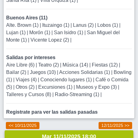
Santa Rita (1)
|
Villa Urquiza (1)
|
Buenos Aires (11)
Alte. Brown (1)
|
Ituzaingo (1)
|
Lanus (2)
|
Lobos (1)
|
Lujan (1)
|
Morón (1)
|
San Isidro (1)
|
San Miguel del
Monte (1)
|
Vicente Lopez (2)
|
Salidas por intereses
Aire Libre (6)
|
Teatro (2)
|
Música (14)
|
Fiestas (12)
|
Bailar (2)
|
Juegos (10)
|
Acciones Solidarias (1)
|
Bowling
(1)
|
Viajes (4)
|
Conociendo lugares (1)
|
Café o Comida
(5)
|
Otros (2)
|
Excursiones (1)
|
Museos y Expo (3)
|
Talleres y Cursos (8)
|
Radio-Streaming (1)
|
Registrate para ver las salidas pasadas
<< 10/11/2025
12/11/2025 >>
Mar 11/11/2025 18:00