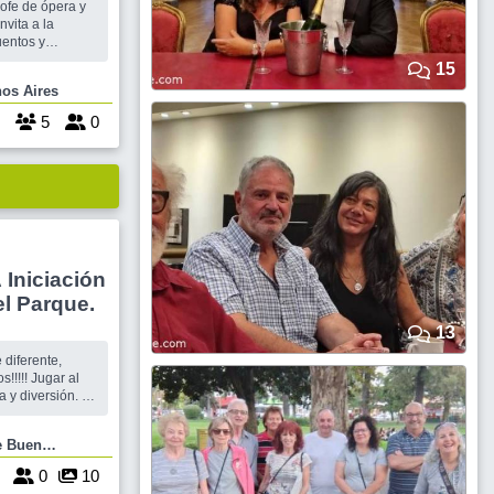
rofe de ópera y
vita a la
uentos y
 La
15
arzo a las 18 en
Buenos Aires
cional, Agüero
l, profesora de
5
0
n
s- Villa del Parque.
13
diferente,
gar al
a y diversión. Es
ARA QUE
E JUEGUEN
Aires
 SEGUN SUS
4
0
10