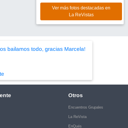
Ver más fotos destacadas en
La ReVistas
os bailamos todo, gracias Marcela!
te
ente
Otros
Encuentros Grupales
La ReVista
EnQués