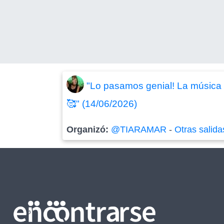
"Lo pasamos genial! La música y
🥰" (14/06/2026)
Organizó:
@TIARAMAR
-
Otras salida