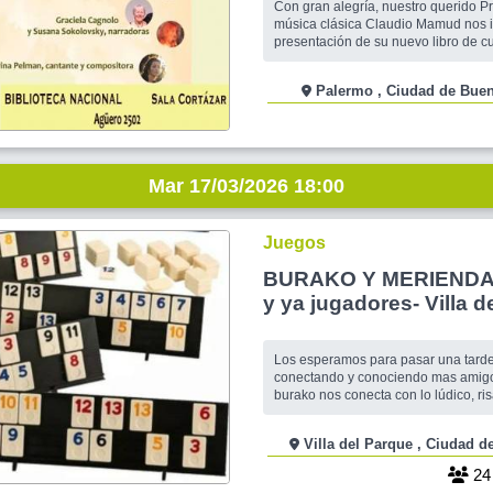
Con gran alegría, nuestro querido P
música clásica Claudio Mamud nos in
presentación de su nuevo libro de c
microcuentos llamado "La confidente".
presentación será el martes 17 de m
Palermo , Ciudad de 
la Sala Cortázar de la Biblioteca Na
2502. Participarán: Carola Saboga
Mar 17/03/2026 18:00
Juegos
BURAKO Y MERIENDA Iniciació
y ya jugadore
Los esperamos para pasar una tarde 
conectando y conociendo mas amigos!!!!! Ju
burako nos conecta con lo lúdico, ris
un momento único LOS ESPERO P
APRENDAN PRINCIPIANTES Y QU
Villa del Parque , Ciudad de Buenos
LOS QUE YA SABEN, con la recepción y la calidez
de siempre. ARMAREMOS MESAS
2
CONOCIMIENTOS . El objetivo