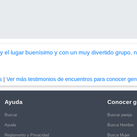
 el lugar buenísimo y con un muy divertido grupo, n
s
|
Ver más testimonios de encuentros para conocer gen
Ayuda
Conocer g
Buscar
Buscar pareja
Ayuda
Busca Hombre
Reglamento y Privacidad
Busca Mujer