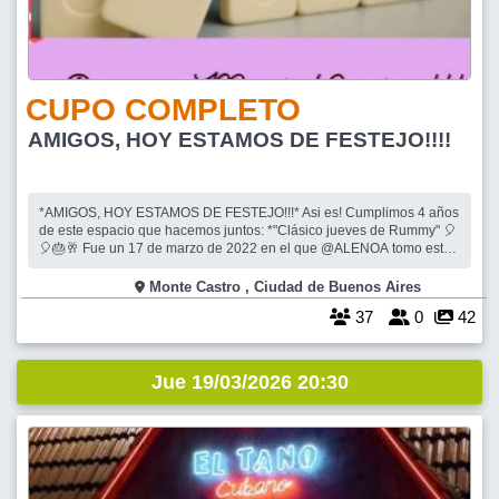
CUPO COMPLETO
AMIGOS, HOY ESTAMOS DE FESTEJO!!!!
*AMIGOS, HOY ESTAMOS DE FESTEJO!!!* Asi es! Cumplimos 4 años
de este espacio que hacemos juntos: *"Clásico jueves de Rummy" 🎈
🎈🎂🥂 Fue un 17 de marzo de 2022 en el que @ALENOA tomo esta
iniciativa y le dio forma. Esta idea fue tan bien recibida y creció en tan
poco tiempo que, nos fuimos sumando organizadores:
Monte Castro , Ciudad de Buenos Aires
@FANOFLORENTINO, @SANDR
37
0
42
Jue 19/03/2026 20:30