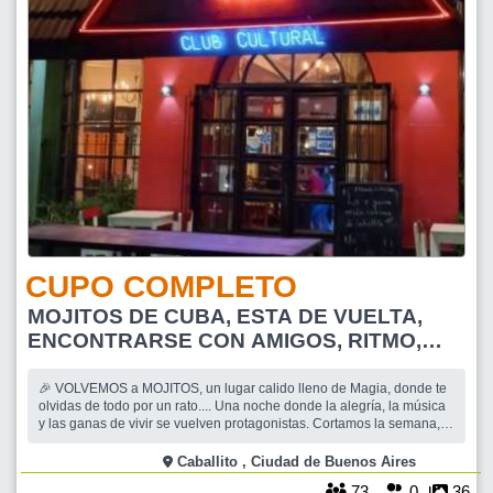
CUPO COMPLETO
MOJITOS DE CUBA, ESTA DE VUELTA,
ENCONTRARSE CON AMIGOS, RITMO,
RISA Y DIVERSION
🎉 VOLVEMOS a MOJITOS, un lugar calido lleno de Magia, donde te
olvidas de todo por un rato.... Una noche donde la alegría, la música
y las ganas de vivir se vuelven protagonistas. Cortamos la semana, y
revivimos esa noches inolvidables. 🪩 ¿Qué te espera? 💃 Salsa
Caballito , Ciudad de Buenos Aires
73
0
36