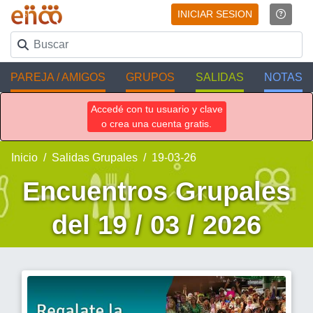
INICIAR SESION
PAREJA / AMIGOS
GRUPOS
SALIDAS
NOTAS
Accedé con tu usuario y clave
o crea una cuenta gratis.
Inicio
Salidas Grupales
19-03-26
Encuentros Grupales
del 19 / 03 / 2026