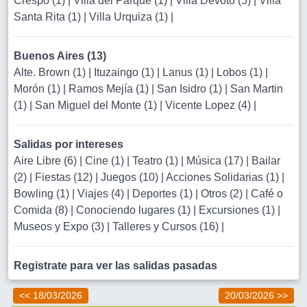
Crespo (1)
|
Villa del Parque (1)
|
Villa Devoto (5)
|
Villa
Santa Rita (1)
|
Villa Urquiza (1)
|
Buenos Aires (13)
Alte. Brown (1)
|
Ituzaingo (1)
|
Lanus (1)
|
Lobos (1)
|
Morón (1)
|
Ramos Mejía (1)
|
San Isidro (1)
|
San Martin
(1)
|
San Miguel del Monte (1)
|
Vicente Lopez (4)
|
Salidas por intereses
Aire Libre (6)
|
Cine (1)
|
Teatro (1)
|
Música (17)
|
Bailar
(2)
|
Fiestas (12)
|
Juegos (10)
|
Acciones Solidarias (1)
|
Bowling (1)
|
Viajes (4)
|
Deportes (1)
|
Otros (2)
|
Café o
Comida (8)
|
Conociendo lugares (1)
|
Excursiones (1)
|
Museos y Expo (3)
|
Talleres y Cursos (16)
|
Registrate para ver las salidas pasadas
<< 18/03/2026
20/03/2026 >>