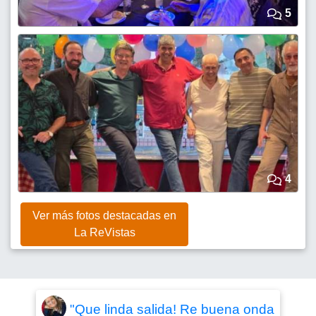
5
4
Ver más fotos destacadas en
La ReVistas
"Que linda salida! Re buena onda