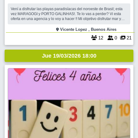
Vení a disfrutar las playas paradisíacas del noroeste de Brasil; esta
vez MARAGOGI y PORTO GALINHAS!. Te lo vas a perder? Vi esta
oferta en una agencia y lo voy a hacer !! Mi objetivo disfrutar mar y
playa hermosa con amigos. ¿ Quien quiere sumarse y vamos en
grupo ? Por el momento SOLO 10 CUPOS a este valor (cambia por el
Vicente Lopez , Buenos Aires
tema aéreo
12
0
21
Jue 19/03/2026 18:00