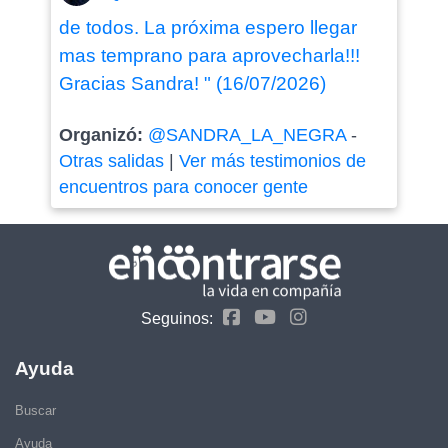
de todos. La próxima espero llegar
mas temprano para aprovecharla!!!
Gracias Sandra! " (16/07/2026)
Organizó:
@SANDRA_LA_NEGRA
-
Otras salidas
|
Ver más testimonios de
encuentros para conocer gente
Seguinos:
Ayuda
Buscar
Ayuda