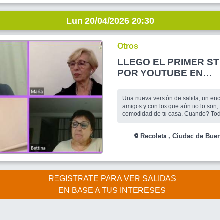
Lun 20/04/2026 20:30
Otros
LLEGO EL PRIMER S
POR YOUTUBE EN
ENCONTRARSE...Y A
QUE? Episodio VII
Una nueva versión de salida, un en
amigos y con los que aún no lo son,
comodidad de tu casa. Cuando? Todo
partir de las 20,30 hs. por nuestro 
FOREVERSTREAMOK. Acompañarnos y te
Recoleta , Ciudad de 
Acompañarnos Idea y conducción: Roberto Sotosca
Producción técnica: Nahuel Sotosca SUSCRIPCIÓ
GRATU
REGISTRATE PARA VER SALIDAS
EN BASE A TUS INTERESES