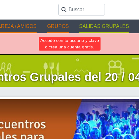
REJA / AMIGOS
GRUPOS
SALIDAS GRUPALES
Accedé con tu usuario y clave
o crea una cuenta gratis.
tros Grupales del 20 / 04