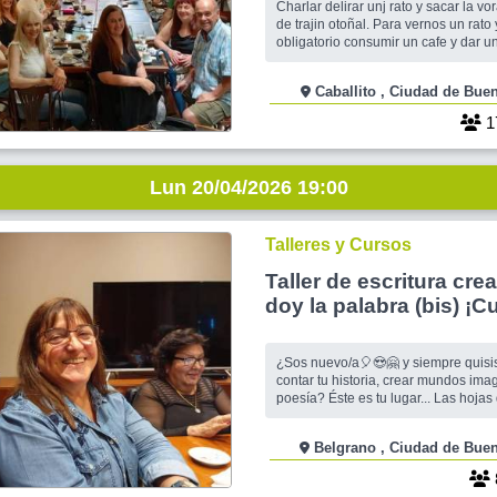
Charlar delirar unj rato y sacar la 
de trajin otoñal. Para vernos un rato 
obligatorio consumir un cafe y dar un
de propina.- aprox. 6000 pesos. Mi
recibe la propina la salida es gratui
Caballito , Ciudad de
honorarios de ningun tipo.- NO S
llueva.-
1
Lun 20/04/2026 19:00
Talleres y Cursos
Taller de escritura crea
doy la palabra (bis) ¡C
consecutivo!
¿Sos nuevo/a🎈😍🤗 y siempre quisist
contar tu historia, crear mundos imag
poesía? Éste es tu lugar... Las hojas de los árboles
viajan a vestir otras geografías y las de papel se
ofrecen a tu trazo... Cada vez con m
Belgrano , Ciudad de 
volvemos a encontrarnos para tomar un café,
conocernos y escribir. Sí. Escri