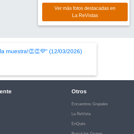
Ver más fotos destacadas en
La ReVistas
 la muestra!👏👏💜" (12/03/2026)
ente
Otros
Encuentros Grupales
La ReVista
EnQués
Buscá los Grupos