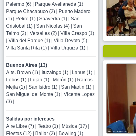
Palermo (6)
|
Parque Avellaneda (1)
|
Parque Chacabuco (2)
|
Puerto Madero
(1)
|
Retiro (1)
|
Saavedra (1)
|
San
Cristobal (1)
|
San Nicolas (4)
|
San
Telmo (2)
|
Versalles (2)
|
Villa Crespo (1)
|
Villa del Parque (1)
|
Villa Devoto (5)
|
Villa Santa Rita (1)
|
Villa Urquiza (1)
|
Buenos Aires (13)
Alte. Brown (1)
|
Ituzaingo (1)
|
Lanus (1)
|
Lobos (1)
|
Lujan (1)
|
Morón (1)
|
Ramos
Mejía (1)
|
San Isidro (1)
|
San Martin (1)
|
San Miguel del Monte (1)
|
Vicente Lopez
(3)
|
Salidas por intereses
Aire Libre (7)
|
Teatro (1)
|
Música (17)
|
Fiestas (12)
|
Bailar (2)
|
Bowling (1)
|