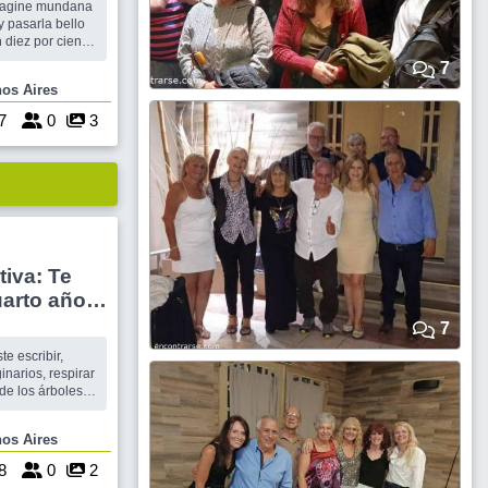
voragine mundana
y pasarla bello
 diez por ciento
nimo el mozo
7
ta no cobro
 Buenos Aires
E SUSPENDE aun
7
0
3
tiva: Te
uarto año
7
e escribir,
inarios, respirar
ás ganas,
Buenos Aires
8
0
2