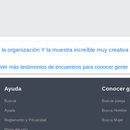
 la organización Y la muestra increíble muy creativa
Ver más testimonios de encuentros para conocer gente
Ayuda
Conocer g
Buscar
Buscar pareja
Ayuda
Busca Hombre
Reglamento y Privacidad
Busca Mujer
Mapa del sitio