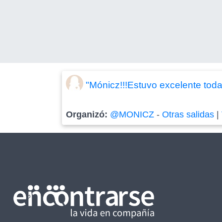
"Mónicz!!!Estuvo excelente toda
Organizó:
@MONICZ
-
Otras salidas
|