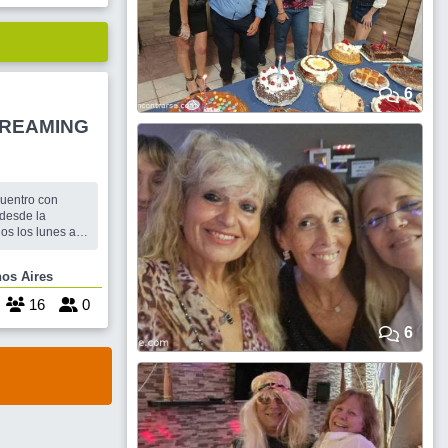
6
TREAMING
HORA
cuentro con
 desde la
s los lunes a
canal de YouTube,
Buenos Aires
N
16
0
6