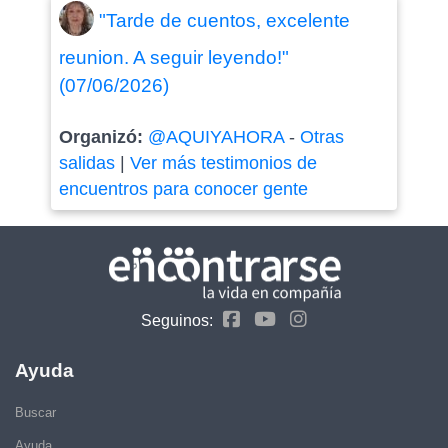
"Tarde de cuentos, excelente
reunion. A seguir leyendo!"
(07/06/2026)
Organizó:
@AQUIYAHORA
-
Otras
salidas
|
Ver más testimonios de
encuentros para conocer gente
Seguinos:
Ayuda
Buscar
Ayuda