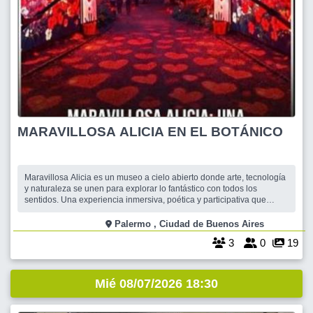
MARAVILLOSA ALICIA EN EL BOTÁNICO
Maravillosa Alicia es un museo a cielo abierto donde arte, tecnología
y naturaleza se unen para explorar lo fantástico con todos los
sentidos. Una experiencia inmersiva, poética y participativa que
celebra la obra de Lewis Carroll y la convierte en un espacio para
descubrir y jugar. Cuando cae la noche, el Jardín Botánico Carlos
Palermo , Ciudad de Buenos Aires
Thays se tr
3
0
19
Mié 08/07/2026 18:30