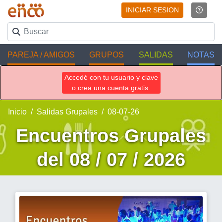
INICIAR SESION
PAREJA / AMIGOS
GRUPOS
SALIDAS
NOTAS
Accedé con tu usuario y clave
o crea una cuenta gratis.
Inicio
Salidas Grupales
08-07-26
Encuentros Grupales
del 08 / 07 / 2026