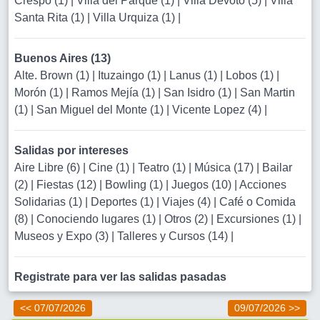
Crespo (1)
|
Villa del Parque (1)
|
Villa Devoto (5)
|
Villa
Santa Rita (1)
|
Villa Urquiza (1)
|
Buenos Aires (13)
Alte. Brown (1)
|
Ituzaingo (1)
|
Lanus (1)
|
Lobos (1)
|
Morón (1)
|
Ramos Mejía (1)
|
San Isidro (1)
|
San Martin
(1)
|
San Miguel del Monte (1)
|
Vicente Lopez (4)
|
Salidas por intereses
Aire Libre (6)
|
Cine (1)
|
Teatro (1)
|
Música (17)
|
Bailar
(2)
|
Fiestas (12)
|
Bowling (1)
|
Juegos (10)
|
Acciones
Solidarias (1)
|
Deportes (1)
|
Viajes (4)
|
Café o Comida
(8)
|
Conociendo lugares (1)
|
Otros (2)
|
Excursiones (1)
|
Museos y Expo (3)
|
Talleres y Cursos (14)
|
Registrate para ver las salidas pasadas
<< 07/07/2026
09/07/2026 >>