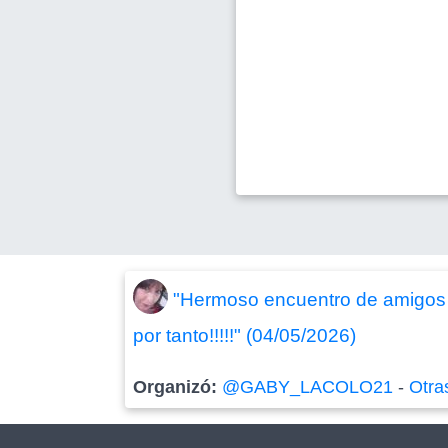
"Hermoso encuentro de amigos c
por tanto!!!!!" (04/05/2026)
Organizó:
@GABY_LACOLO21
-
Otra