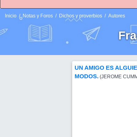
Inicio
Notas y Foros
Dichos y proverbios
Autores
Fr
UN AMIGO ES ALGUI
MODOS.
(JEROME CUMM