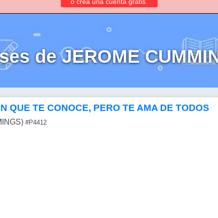
o crea una cuenta gratis.
ases de JEROME CUMMI
EN QUE TE CONOCE, PERO TE AMA DE TODOS
INGS)
#P4412