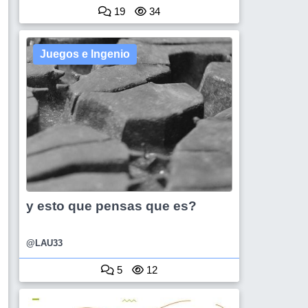
19
34
Juegos e Ingenio
y esto que pensas que es?
@LAU33
5
12