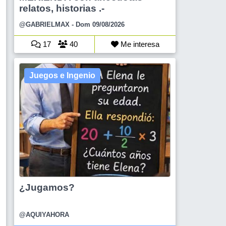
relatos, historias .-
@GABRIELMAX
- Dom 09/08/2026
17
40
Me interesa
Juegos e Ingenio
¿Jugamos?
@AQUIYAHORA