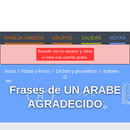
PAREJA / AMIGOS
GRUPOS
SALIDAS
NOTAS
Accedé con tu usuario y clave
o crea una cuenta gratis.
Inicio
Notas y Foros
Dichos y proverbios
Autores
Frases de UN ARABE
AGRADECIDO