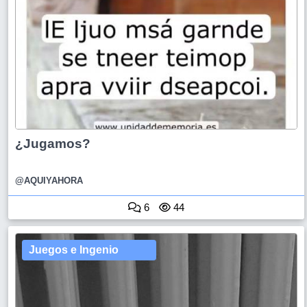
¿Jugamos?
@AQUIYAHORA
6
44
Juegos e Ingenio