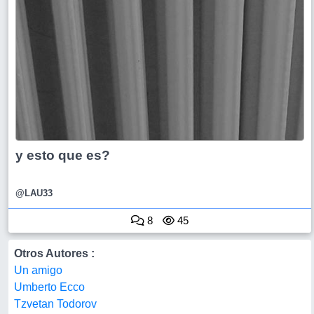
y esto que es?
@LAU33
8
45
Otros Autores :
Un amigo
Umberto Ecco
Tzvetan Todorov